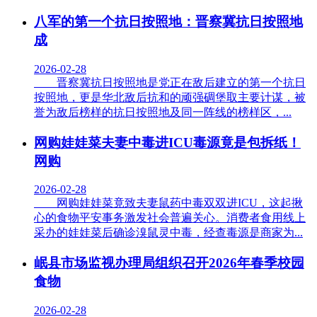
八军的第一个抗日按照地：晋察冀抗日按照地
成
2026-02-28
晋察冀抗日按照地是党正在敌后建立的第一个抗日
按照地，更是华北敌后抗和的顽强碉堡取主要计谋，被
誉为敌后榜样的抗日按照地及同一阵线的榜样区，...
网购娃娃菜夫妻中毒进ICU毒源竟是包拆纸！
网购
2026-02-28
网购娃娃菜竟致夫妻鼠药中毒双双进ICU，这起揪
心的食物平安事务激发社会普遍关心。消费者食用线上
采办的娃娃菜后确诊溴鼠灵中毒，经查毒源是商家为...
岷县市场监视办理局组织召开2026年春季校园
食物
2026-02-28