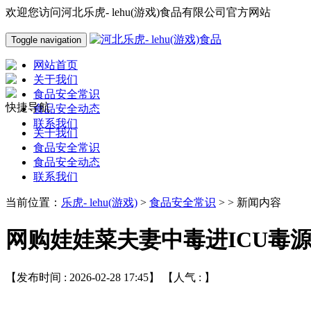
欢迎您访问河北乐虎- lehu(游戏)食品有限公司官方网站
Toggle navigation
网站首页
关于我们
食品安全常识
快捷导航
食品安全动态
联系我们
关于我们
食品安全常识
食品安全动态
联系我们
当前位置：
乐虎- lehu(游戏)
>
食品安全常识
> > 新闻内容
网购娃娃菜夫妻中毒进ICU毒
【发布时间 : 2026-02-28 17:45】 【人气 :
】