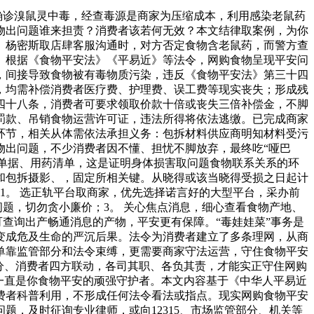
确诊溴鼠灵中毒，经查毒源是商家为压缩成本，利用感染老鼠药
物出问题谁来担责？消费者该若何无效？本文结律取案例，为你
。杨密斯取店肆客服沟通时，对方否定食物含老鼠药，而警方查
。根据《食物平安法》《平易近》等法令，网购食物呈现平安问
，间接导致食物被有毒物质污染，违反《食物平安法》第三十四
，均需补偿消费者医疗费、护理费、误工费等现实丧失；形成残
四十八条，消费者可要求领取价款十倍或丧失三倍补偿金，不脚
以罚款、吊销食物运营许可证，违法所得将依法逃缴。已完成商家
环节，相关从体需依法承担义务：包拆材料供应商明知材料受污
物出问题，不少消费者因不懂、担忧不脚放弃，最终吃“哑巴
费单据、用药清单，这是证明身体损害取问题食物联系关系的环
物和包拆摄影、，固定所相关键。从晓得或该当晓得受损之日起计
1。 选正轨平台取商家，优先选择诺言好的大型平台，采办前
题，切勿贪小廉价；3。 关心焦点消息，细心查看食物产地、
查询出产畅通消息的产物，平安更有保障。“毒娃娃菜”事务是
变成危及生命的严沉后果。法令为消费者建立了多条理网，从商
单靠监管部分和法令束缚，更需要商家守法运营，守住食物平安
分、消费者四方联动，各司其职、各负其责，才能实正守住网购
一直是你食物平安的顽强守护者。本文内容基于《中华人平易近
费者科普利用，不形成任何法令看法或指点。现实网购食物平安
，及时征询专业律师，或向12315、市场监管部分、机关等