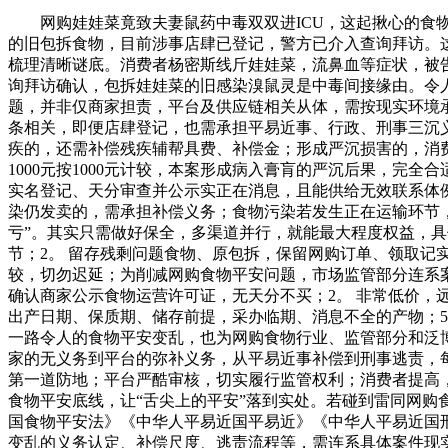
网购娃娃菜竟致夫妻鼠药中毒双双进ICU，这起揪心的食物
的旧包拆食物，目前涉事店肆已登记，警方已介入查询拜访。
梳理清晰谜底。消费者杨密斯线斤娃娃菜，流鼻血等症状，被
询拜访确认，包拆娃娃菜的旧感染溴鼠灵是中毒间接缘由。令
题，并非仅商家担责，平台及供应链相关从体，需按现实环境
条相关，即便店肆登记，也需承担平易近事、行政、刑事三沉
疾的，还需补偿残疾辅帮具费、补偿金；形成严沉损害的，消
1000元按1000元计较，本案形成病入膏肓的严沉后果，
实名登记、天分审查并公示实正在消息，且能供给无效联系体
染仍发卖的，需承担补偿义务；食物污染若发生正在运输环节
亏”。其实只需做好保全，多渠道并行，就能最大程度权益，具
节；2。 留存残剩问题食物、原包拆，保留网购订单、领取记
较，切勿迟延；为削减网购食物平安问题，市场监管部分连系案
确认商家公示食物运营许可证，无天分不买；2。 非常低价，
出产日期、保质期、储存前提，采办临期、消息不全的产物；5
一路令人的食物平安变乱，也为网购食物行业、监管部分和泛
家的无义务到平台的弥补义务，从平易近事补偿到刑事逃责，
第一道防地；平台严酷审核，切实履行监管权利；消费者提高
食物平安底线，让“舌尖上的平安”落到实处。若碰到雷同网
国食物平安法》《中华人平易近国平易近》《中华人平易近国
变乱的义务认定、补偿尺度、逃责流程等，需连系具体案件现实