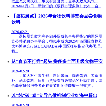
取生态文明扶植，事关村落复兴，更事关政风风气。
2026年1月7日，新修订的《殡葬办理条例》发布，自...
【盈拓展览】2026年食物饮料博览会品尝食物
饮料
2026-02-21
盈拓展览做为商务部外贸成长事务局指定的国际展
览公共消息办事平台，很侥幸成为2026年市国际食物及
饮料博览会(SIAL CANADA)中国区授权指定代办署理。
我...
从“春节不打烊”起头 拼多多全面升级食物平安
2026-02-20
，加大对生果生鲜、粮油米面、肉禽蛋奶、零食滋
补、酒水饮料、日用百货等春节必需品的补助力度，结
合商家确保消费者正在春节期间也能够一般收货，...
以“纯”破“卷”立异合做机制行业红海中辟出
2026-02-20