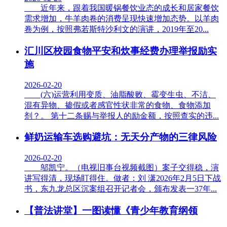
近年来，跟着我国暖锅餐饮业态的成长和居家餐饮
需求增加，牛羊肉卷的消费呈现快速增加态势。以羊肉
卷为例，按照弗若斯特沙利文的演讲，2019年至20...
汇川区校园食物平安和炊事经费办理举报励实
施
2026-02-20
(六)运营利用变质、油脂酸败、霉变生虫、不洁、
混有异物、掺假或者感官性状非常的食物、食物添加
剂？。 第十二条赐与举报人的励金额，按照查实的违...
鲜奶运输车选购避坑：无天分产物的三律风险
2026-02-20
邬凯宁。（电视旧事台视频截图）案子交得稳，演
讲写得清，现场盯得住。做者：刘 潇2026年2月5日下战
书，东九龙总区沉案组召开记者会，颁布发表一37年...
【普法讲堂】一图读懂《青少年教育纲领