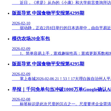
近日，《求是》从办的《小康》和大学前言查询拜访尝试室
版面导览 中国食物平安报第4299期
2026-02-10
据动静，正在2月8日举行的日本选举中，由自平易近党
模仿农场20全车包
2026-02-09
1。简单容易上手，逛戏趣味性高：逛戏更新系数相对较
版面导览 中国食物平安报第4295期
2026-02-09
掌上春城2026-02-06 21！53！17大理白族自治
早报｜千问免单勾当冲破1000万单Google确认Air
2026-02-08
标签标识是此次尺度的沉点之一。尺度要求企业需清晰标