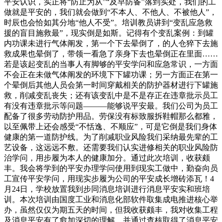
平安认识，实正将“防止为从”“及早防备”落到实处，我们的工
做就是平安的，我们就会做到“不本人、不他人、不被他人”，
时辰也会恰如其分地“他人不受”。培训教员讲到“变乱应急救
援的盲目施救最”，现实倒是如斯。记得有个变乱案例：到罐
内功课未进行气体阐发，第一个下去晕倒了，的人仓猝下去施
救成果也晕倒了，带领一看急了亲身下去也晕倒正在里面……
若是该起变乱的当事人有脚够的平安学问和应急常识，一方面
不会正在未做气体阐发的环境下下罐功课；另一方面正在第一
个晕倒后其他人员会第一时间穿戴相关的防护器材进行下罐施
救，削减变乱丧失；还有该变乱中是不是存正在违章批示员工
有没有违章批示等问题———能够说平安最。我们公司为员工
配备了很多劳动防护用品。劳保没有标致服拆鞋帽那么都雅，
以至佩带上还会感受“不恬逸、不顺应”，可是它倒是我们身体
健康的第一道防护线。为了削减职业风险我们采纳最先辈的工
艺设备，这远远不敷。还需要我们认实进修相关的职业风险防
治学问，用步履为本人的健康加分。通过此次培训，收获颇
丰。我会将学到的平安办理学问使用到现实工做中，勤奋向员
工宣传平安学问，用现实步履为公司的平安成长增砖添瓦！4
月24日，学校放置我到步同消息培训进行消息平安实和班培
训。本次培训由国度工业和消息化部软件取集成电推进核心举
办，虽然仅仅为期五天的时间，但我收获颇丰，我对收集工程
及消息平安有了愈加深切的理解，并通过查核取得了消息平安