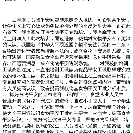
近年来，食物平安问题越来越令人堪忧，可否餐桌平安，
让学生吃上安心饭成为各级亟待处理的平易近生大事，正在此
布景下，我市率先开展食物平安专题培训，我有幸于20__年_
月__日加入了此次培训，通过进修，使我对食物平安有了更深
的认识。我国新《中华人平易近国食物平安法》第四十二条：
食物出产运营者该当按照本法的，成立食物平安逃溯系统，食
物可逃溯。国度激励食物出产运营者采用消息化手段采集、留
存出产运营消息，成立食物平安逃溯系统。1、对我校的培训
工做高度注沉，一直把培训工做做为促品平安工做取得现实成
效的根本性工做，持之以恒，把培训摆正在主要的议事日程，
专题研究和放置摆设进修打算，明白进修沉点和内容，带动所
有人员提高认识，勤奋提高我校食堂食物平安工做分析本质。
2、抓好食物平安的宣布道育，正在师生、食堂从业人员中，
普遍开展《食物平安法》的进修，通过小手拉大手、一个学生
带动一个家庭，一个家庭带动一个社区，从而带动整个社会，
使之全平易近认识食物平安工做的主要性、火急性，提高食物
平安认识。3、抓好食堂饮食平安办理，严把食物采购关，堵
截食源性污染和疾病的发生，大食物定点采购，严酷索证，建
好台账，严禁采购散拆调味品，做好蔬菜农药残留检测，不合