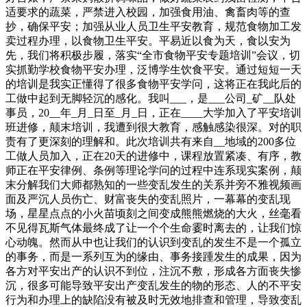
适要求的蔬菜，严禁进入校园，加强食用油、禽畜肉等的查
抄，确保平安；加强从业人员卫生平安教育，规范食物加工发
卖过程办理，以食物卫生平安。平易近以食为天，食以安为
先，我们将积极步履，落实“全市食物平安专题培训”会议，切
实抓勤学校食物平安办理，泛博学生饮食平安。通过短短一天
的培训是我实正懂得了很多食物平安学问，这将正在我此后的
工做中起到无脚轻沉的感化。我叫___，是___公司_矿__队处
事员，20__年_月_日至_月_日，正在____大学加入了平安培训
班进修，颠末培训，我遭到很大教育，感触感染很深。对的职
责有了更深刻的理解和。此次培训共有来自__地域的200多位
工做人员加入，正在20天的进修中，课程放置紧凑、有序，教
师正在平安律例、条例等理论学问的过程中连系现实案例，颠
末分解我们大师都熟知的一些变乱发生的关系并旁不雅视频画
面及严沉人员伤亡、财富丧失的变乱照片，一幕幕的变乱现
场，星星点点的小火苗顷刻之间变成熊熊燃烧的大火，丝毫看
不见得瓦斯气体最终成了让一个个生命霎时离去的，让我们惊
心动魄。然而从中也让我们的认识到变乱的发生不是一个孤立
的事务，而是一系列互为的缘由、事务接踵发生的成果，因为
各方对平安出产的认识不到位，注沉不敷，形成各方面丧失惨
沉，很多可能导致平安出产变乱发生的物的形态、人的不平安
行为和办理上的缺陷没有被及时无效地排查和管理，导致变乱