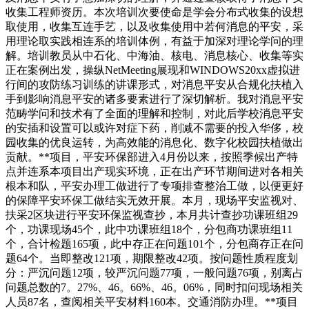
收集工程师资历。本次培训次要使命是学会分布式收集的设想
取使用，收集互连手艺，以及收集使用中若何消息的平安，采
用理论取实践相连系的培训体例，有益于加深对理论学问的理
解。培训教员从中石化、中海油、核电、消息核心、收集等实
正在案例出发，操纵NetMeeting展现和WINDOWS20xx虚拟进
行间的攻防练习训练的讲课形式，对消息平安从合规化扶植入
手到影响消息平安的诸多要素进行了深切解析。我对消息平安
范畴学问和技术有了全面的理解和控制，对此后学校消息平安
的安插和设置可以或许对症下药，削减不需要的投入华侈，校
园收集的优良运转，为高效能的消息化、数字化校园扶植做出
贡献。**项目，平安环保部进入4月份以来，按照季候出产特
点并连系本项目出产现实环境，正在出产环节期间进对各相关
根本和队，平安办理工做进行了专项排查整治工做，以便更好
的保障平安环保工做结实无效开展。本月，现场平安监视对、
扶采2区块进行平安环保监视查抄，本月共计查抄功课班组29
个，功课现场45个，此中功课班组18个，分包商功课班组11
个，合计检题165项，此中存正在问题101个，分包商存正在问
题64个。当即整改121项，期限整改42项。按问题性质程度划
分：严沉问题12项，较严沉问题77项，一般问题76项，别离占
问题总数的7。27%、46。66%、46。06%，同时扣问现场相关
人员87名，查阅相关平安材料160本。交通消防办理。**项目