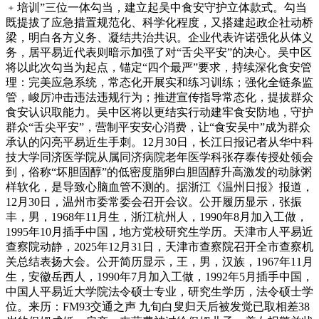
﹢培训”三位一体勾当，建立起吴中食安守护立体款式。勾当
既提拔了应急措置规范化、科学化程度，又搭建起政企社动桥
梁，明白各方义务、凝结共治共识。企业代表许诺强化从体义
务，居平易近代表则暗示加强了对“舌尖平安”的决心。吴中区
将以此次勾当为起点，锚定“四个最严”要求，持续深化食安管
理：完美应急系统，常态化开展实和练习训练；强化全链条监
管，峻厉冲击违法违规行为；推进宣传指导常态化，提拔群众
食安认识取能力。吴中区将以更结实行动建牢食安防地，守护
群众“舌尖平安”，营制平安安心消费，让“食安吴中”成为群众
承认的闪亮平易近生手刺。12月30日，长江日报记者从华中科
技大学同济医学院从属同济病院老年医学科张存泰传授处领会
到，俗称“坏胆固醇”的低密度脂卵白胆固醇升高激发的动脉粥
样软化，是导致心脑血管不测的。据浙江《温州日报》报道，
12月30日，温州市委常委会召开会议。公开履历显示，张振
丰，男，1968年11月生，浙江杭州人，1990年8月加入工做，
1995年10月插手中国，地方党校研究生学历。天津市人平易近
查察院动静，2025年12月31日，天津市查察院召开全市查察机
关总结表扬大会。公开简历显示，王，男，汉族，1967年11月
生，安徽岳西人，1990年7月加入工做，1992年5月插手中国，
中国人平易近大学院法令硕士专业，研究生学历，法令硕士学
位。来历：FM93交通之声 九旬白叟归天后被发觉已取相差38