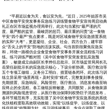
“平易近以食为天，食以安为先。”近日，2025年姑苏市吴
中区食物平安突发事务应急练习训练暨食物平安宣传周启动典
礼正在区市场监视办理局举行。此次勾当紧扣“最严谨的尺
度、最严酷的监管、最峻厉的惩罚、最庄重的问责”这一食物
平安“四个最严”焦点要求，既是对区域食物平安应急措置系统
的实和“大考”，更是凝结、企业、社会、四方合力，建牢群
众“舌尖上的平安”防地的活泼实践。勾当首阶段聚焦应急实
和，环绕一路模仿企业食堂食物平安事务开展全流程练习训
练。练习训练严酷对照《吴中区食物平安突发变乱应急预
案》，敏捷成立由副区长李烨任总批示、区市场监管局局长孔
岳荣任副批示长的应急批示核心，下设分析协调、医疗救治等
五个专项工做组，义务分工明白、措置链条闭环。此次练习训
练立异采用“场景再现﹢及时安排”模式，完整复刻事务接报、
先期措置、应急响应、风险管控、医疗救治、消息发布曲至响
应终止的全流程。各工做组反映敏捷、共同默契，从食物泉源
溯源到风险现患管控，从医疗救治保障到权势巨子消息发布，
各环节规范有序，充实彰显了吴中区食物平安应急系统的系统
化扶植程度取高效联动效能，实现“以练促学、以练促改、以
练促提拔”的预期方针。练习训练竣事后，专业点评取工做摆