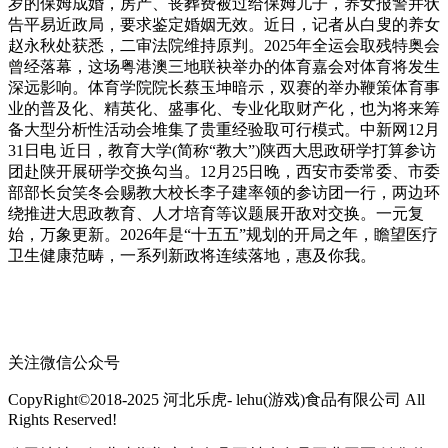
岁的保姆成婚，房产、丧葬费被过给保姆儿子，养女报警并状
告平易近政局，要求鉴定婚姻无效。近日，记者从白叟的养女
赵永秋处获悉，二审法院维持原判。2025年全运会取残特奥会
曾经落幕，这场粤港澳三地联袂举办的体育嘉会对体育将发生
深远影响。体育学院院长蔡玉坤暗示，双赛的举办鞭策体育事
业的普及化、精英化、盛事化、专业化取财产化，也为将来筹
备大型分析性活动会堆集了贵重经验取可行模式。中新网12月
31日电 近日，教育大学(简称“教大”)陕西大思政研学打算参访
团赴陕开展研学交换勾当。12月25日晚，西安市委常委、市委
部部长贠笑冬会赐教大校长李子建率领的参访团一行，两边环
绕推进大思政教育、人才培育等议题展开敌对交换。一元复
始，万象更新。2026年是“十五五”规划的开局之年，瞻望医疗
卫生健康范畴，一系列新政将连续落地，惠及你我。
关注微信公众号
CopyRight©2018-2025 河北乐虎- lehu(游戏)食品有限公司 All
Rights Reserved!