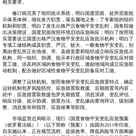
相关要求。
修订稿完美了组织批示系统，明白国度层面、处所层面批
示体系体例，细化各方职责，落实属地义务；了专家组的组织
机制和职责。明白了发生出格严沉食物平安变乱时，国务院做
出决策摆设，国度层面按照环境启动应急响应；明白了按照现
实需要设立国度出格严沉食物平安变乱应急批示机构；明白了
专项工做组构成及职责。严沉、较大、一般食物平安变乱，别
离由变乱所正在地省、市、县级党委和组织成立响应应急批示
机构，同一组织、协调、批示本行政区域食物平安变乱应对措
置工做。涉及跨区域的食物平安变乱，激励地域间成立应急联
动机制，配合做好区域性食物平安变乱防备应对工做。
调整了运转机制。按照食物平安变乱应急措置特点，确定
运转机制包罗风险防控、应急措置取救援、后期措置等内容，
此中，应急措置取救援包罗先期措置、消息演讲、变乱评估、
响应分级、批示协调、措置办法、变乱缘由查询拜访、级别调
整、消息发布和指导、应急竣事等阶段。
市场监管总局暗示，现行《国度食物平安变乱应急预案
（收罗看法稿）》（以下简称《预案》）由国办2011年印发。
自实施以来，正在规范流程、提拔效率、降低风险等方面阐扬