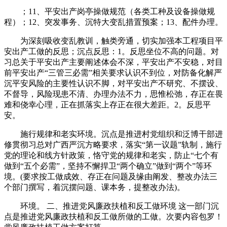
；11、平安出产岗亭操做规范（各类工种及设备操做规
程）；12、突发事务、沉特大变乱措置预案；13、配件办理。
为深刻吸收变乱教训，触类旁通，切实加强本工程项目平
安出产工做的反思；沉点反思：1。反思坐位不高的问题。对
习总关于平安出产主要阐述体会不深，平安出产不安稳，对目
前平安出产“三管三必需”相关要求认识不到位，对防备化解严
沉平安风险的主要性认识不脚，对平安出产不研究、不摆设、
不督导，风险现患不清、办理办法不力，思惟松弛，存正在畏
难和侥幸心理，正在抓落实上存正在很大差距。2。反思平
安。
施行规律和老实环境。沉点是推进村党组织和泛博干部进
修贯彻习总对广西严沉方略要求，落实“第一议题”轨制，施行
党的理论和线方针政策，恪守党的规律和老实，防止“七个有
做到“五个必需”，坚持不懈捍卫“两个确立”做到“两个”等环
境。(要求按工做成效、存正在问题及缘由阐发、整改办法三
个部门撰写，着沉摆问题、课本务，提整改办法)。
环境。 二、推进党风廉政扶植和反工做环境 这一部门沉
点是推进党风廉政扶植和反工做所做的工做。次要内容包罗！