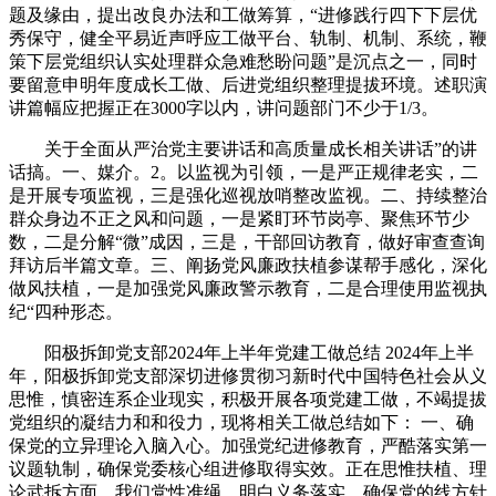
题及缘由，提出改良办法和工做筹算，“进修践行四下下层优
秀保守，健全平易近声呼应工做平台、轨制、机制、系统，鞭
策下层党组织认实处理群众急难愁盼问题”是沉点之一，同时
要留意申明年度成长工做、后进党组织整理提拔环境。述职演
讲篇幅应把握正在3000字以内，讲问题部门不少于1/3。
关于全面从严治党主要讲话和高质量成长相关讲话”的讲
话搞。一、媒介。2。以监视为引领，一是严正规律老实，二
是开展专项监视，三是强化巡视放哨整改监视。二、持续整治
群众身边不正之风和问题，一是紧盯环节岗亭、聚焦环节少
数，二是分解“微”成因，三是，干部回访教育，做好审查查询
拜访后半篇文章。三、阐扬党风廉政扶植参谋帮手感化，深化
做风扶植，一是加强党风廉政警示教育，二是合理使用监视执
纪“四种形态。
阳极拆卸党支部2024年上半年党建工做总结 2024年上半
年，阳极拆卸党支部深切进修贯彻习新时代中国特色社会从义
思惟，慎密连系企业现实，积极开展各项党建工做，不竭提拔
党组织的凝结力和和役力，现将相关工做总结如下： 一、确
保党的立异理论入脑入心。加强党纪进修教育，严酷落实第一
议题轨制，确保党委核心组进修取得实效。正在思惟扶植、理
论武拆方面，我们党性准绳，明白义务落实，确保党的线方针