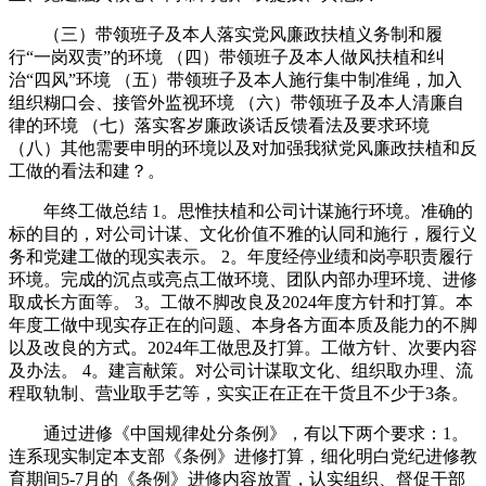
（三）带领班子及本人落实党风廉政扶植义务制和履
行“一岗双责”的环境 （四）带领班子及本人做风扶植和纠
治“四风”环境 （五）带领班子及本人施行集中制准绳，加入
组织糊口会、接管外监视环境 （六）带领班子及本人清廉自
律的环境 （七）落实客岁廉政谈话反馈看法及要求环境
（八）其他需要申明的环境以及对加强我狱党风廉政扶植和反
工做的看法和建？。
年终工做总结 1。思惟扶植和公司计谋施行环境。准确的
标的目的，对公司计谋、文化价值不雅的认同和施行，履行义
务和党建工做的现实表示。 2。年度经停业绩和岗亭职责履行
环境。完成的沉点或亮点工做环境、团队内部办理环境、进修
取成长方面等。 3。工做不脚改良及2024年度方针和打算。本
年度工做中现实存正在的问题、本身各方面本质及能力的不脚
以及改良的方式。2024年工做思及打算。工做方针、次要内容
及办法。 4。建言献策。对公司计谋取文化、组织取办理、流
程取轨制、营业取手艺等，实实正在正在干货且不少于3条。
通过进修《中国规律处分条例》，有以下两个要求：1。
连系现实制定本支部《条例》进修打算，细化明白党纪进修教
育期间5-7月的《条例》进修内容放置，认实组织、督促干部