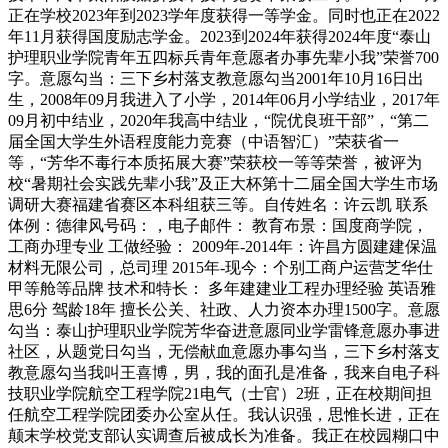
正在学校2023年到2023学年度获得一等学金。同时也正在2022
年11月获得国度励志学金。2023到2024年获得2024年度“泰山
护理职业学院青年五四标兵青年意愿者办事先辈小我”荣誉700
字。意愿勾当：三下乡村落支教意愿勾当2001年10月16日出
生，2008年09月我进入了小学，2014年06月小学结业，2017年
09月初中结业，2020年我高中结业，“院优良班干部”，“第二
届全国大学生外语程度能力竞赛（中语智汇）”荣获省一
等，“芳华不毒行本质拓展大赛”荣获校一等等荣誉，被评为
校“暑期社会实践先辈小我”及正大杯第十二届全国大学生市场
调研大赛福建省赛区本科组获三等。自传姓名：许云凯 联系
体例：德律风号码：，电子邮件： 教育布景：国度商学院，
工商办理专业 工做经验： 2009年-2014年：许昌方圆建建保温
材料无限公司，总司理 2015年-现今：个别工商户运营芝华仕
甲等舱等品牌 技术和特长： 多年建建业工程办理经验 英语雅
思6分 驾龄18年 擅长公关、社政、人力资本办理1500字。意愿
勾当：泰山护理职业学院芳华奋进意愿同业学雷锋意愿办事进
社区，从题党日勾当，无偿献血意愿办事勾当，三下乡村落支
教意愿勾当我叫王喜博，男，我的面孔是准备，我来自电子科
技职业学院航空工程学院21电气（士官）2班，正在校期间担
任航空工程学院团委办公室从任。我认识强，思惟长进，正在
颠末学校党支部认实调查后被成长为准备。我正在校园糊口中