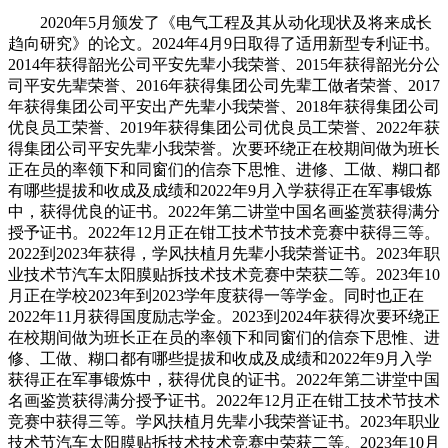
2020年5月颁发了《电气工程及其从动化现状及将来成长
趋向研究》的论文。2024年4月9日取得了适用新型专利证书。
2014年获得韶光公司平安先辈小我荣誉、2015年获得韶光分公
司平安先辈荣誉、2016年获得集团公司先辈工做者荣誉、2017
年获得集团公司平安出产先辈小我荣誉、2018年获得集团公司
优良员工荣誉、2019年获得集团公司优良员工荣誉、2022年获
得集团公司平安先辈小我荣誉。次要环绕正在校期间做为班长
正在员的率领下和同窗们的信奈下思惟、进修、工做、糊口都
有哪些提拔和收成及成绩和2022年9月入学获得正在军事锻炼
中，获得优良的证书。2022年第二讲堂中国名画鉴赏获得满分
授予证书。2022年12月正在钳工技术节技术竞赛中获得三等。
2022到2023年获得，学风扶植月先辈小我荣誉证书。2023年职
业技术节汽车太阳膜贴拆技术技术竞赛中荣获二等。2023年10
月正在学校2023年到2023学年度获得一等学金。同时也正在
2022年11月获得国度励志学金。2023到2024年获得次要环绕正
在校期间做为班长正在员的率领下和同窗们的信奈下思惟、进
修、工做、糊口都有哪些提拔和收成及成绩和2022年9月入学
获得正在军事锻炼中，获得优良的证书。2022年第二讲堂中国
名画鉴赏获得满分授予证书。2022年12月正在钳工技术节技术
竞赛中获得三等。学风扶植月先辈小我荣誉证书。2023年职业
技术节汽车太阳膜贴拆技术技术竞赛中荣获二等。2023年10月