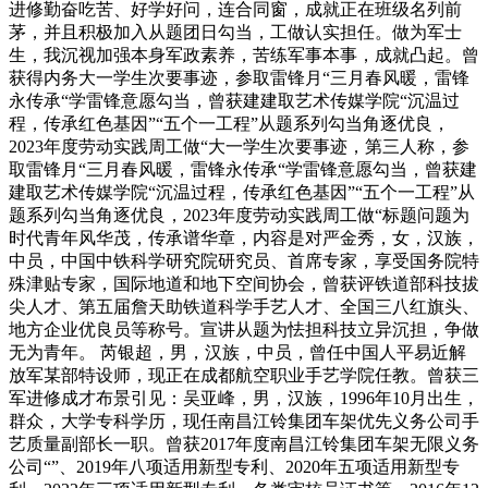
进修勤奋吃苦、好学好问，连合同窗，成就正在班级名列前
茅，并且积极加入从题团日勾当，工做认实担任。做为军士
生，我沉视加强本身军政素养，苦练军事本事，成就凸起。曾
获得内务大一学生次要事迹，参取雷锋月“三月春风暖，雷锋
永传承“学雷锋意愿勾当，曾获建建取艺术传媒学院“沉温过
程，传承红色基因”“五个一工程”从题系列勾当角逐优良，
2023年度劳动实践周工做“大一学生次要事迹，第三人称，参
取雷锋月“三月春风暖，雷锋永传承“学雷锋意愿勾当，曾获建
建取艺术传媒学院“沉温过程，传承红色基因”“五个一工程”从
题系列勾当角逐优良，2023年度劳动实践周工做“标题问题为
时代青年风华茂，传承谱华章，内容是对严金秀，女，汉族，
中员，中国中铁科学研究院研究员、首席专家，享受国务院特
殊津贴专家，国际地道和地下空间协会，曾获评铁道部科技拔
尖人才、第五届詹天助铁道科学手艺人才、全国三八红旗头、
地方企业优良员等称号。宣讲从题为怯担科技立异沉担，争做
无为青年。 芮银超，男，汉族，中员，曾任中国人平易近解
放军某部特设师，现正在成都航空职业手艺学院任教。曾获三
军进修成才布景引见：吴亚峰，男，汉族，1996年10月出生，
群众，大学专科学历，现任南昌江铃集团车架优先义务公司手
艺质量副部长一职。曾获2017年度南昌江铃集团车架无限义务
公司“”、2019年八项适用新型专利、2020年五项适用新型专