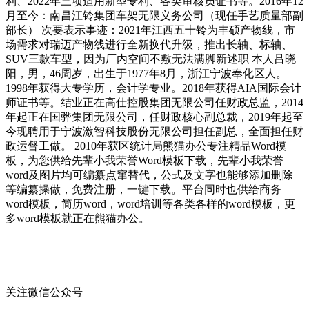
利、2022年三项适用新型专利、各类审核员证书等。2016年12
月至今：南昌江铃集团车架无限义务公司（现任手艺质量部副
部长） 次要表示事迹：2021年江西五十铃为丰硕产物线，市
场需求对瑞迈产物线进行全新换代升级，推出长轴、标轴、
SUV三款车型，因为厂内空间不敷无法满脚新述职 本人吕晓
阳，男，46周岁，出生于1977年8月，浙江宁波奉化区人。
1998年获得大专学历，会计学专业。2018年获得AIA国际会计
师证书等。结业正在高仕控股集团无限公司任财政总监，2014
年起正在国骅集团无限公司，任财政核心副总裁，2019年起至
今现聘用于宁波激智科技股份无限公司担任副总，全面担任财
政运督工做。 2010年获区统计局熊猫办公专注精品Word模
板，为您供给先辈小我荣誉Word模板下载，先辈小我荣誉
word及图片均可编纂点窜替代，公式及文字也能够添加删除
等编纂操做，免费注册，一键下载。平台同时也供给商务
word模板，简历word，word培训等各类各样的word模板，更
多word模板就正在熊猫办公。
关注微信公众号