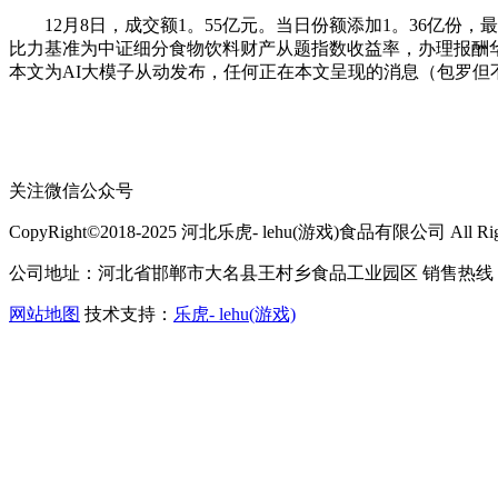
12月8日，成交额1。55亿元。当日份额添加1。36亿份，最新份
比力基准为中证细分食物饮料财产从题指数收益率，办理报酬华夏基金
本文为AI大模子从动发布，任何正在本文呈现的消息（包罗
关注微信公众号
CopyRight©2018-2025 河北乐虎- lehu(游戏)食品有限公司 All Right
公司地址：河北省邯郸市大名县王村乡食品工业园区 销售热线：400-
网站地图
技术支持：
乐虎- lehu(游戏)