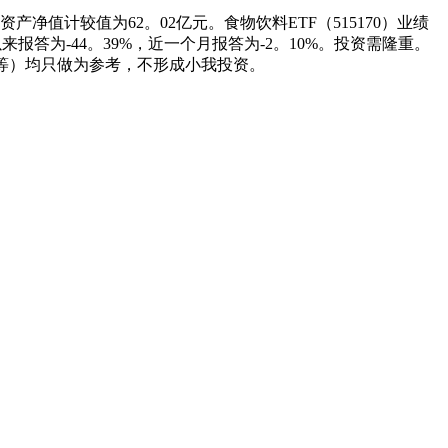
产净值计较值为62。02亿元。食物饮料ETF（515170）业绩
报答为-44。39%，近一个月报答为-2。10%。投资需隆重。
等）均只做为参考，不形成小我投资。