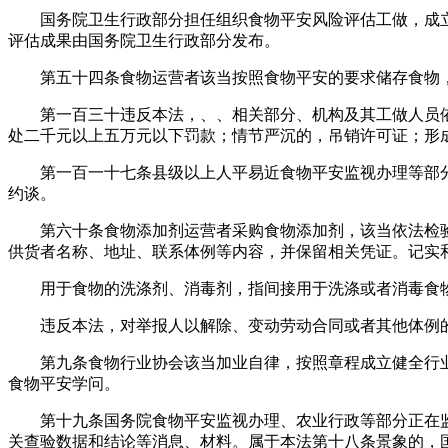
国务院卫生行政部分担任组织食物平安风险评估工做，成立
评估成果由国务院卫生行政部分发布。
第五十四条食物运营者该当按照食物平安的要求储存食物，
第一百三十违反本法，、、相关部分、机构及其工做人员依
处二千元以上五万元以下罚款；情节严沉的，吊销许可证；形
第一百一十七条县级以上人平易近食物平安监视办理等部分
约谈。
第六十条食物添加剂运营者采购食物添加剂，该当依法检验
供货者名称、地址、联系体例等内容，并保留相关凭证。记实
用于食物的洗涤剂、消毒剂，指间接用于洗涤或者消毒食物
违反本法，对举报人以解除、变动劳动合同或者其他体例的
第九条食物行业协会该当加业自律，按照章程成立健全行业
食物平安学问。
第十九条国务院食物平安监视办理、农业行政等部分正在监
关查验数据和结论等消息、材料。属于本法第十八条景象的，