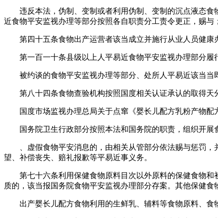
违反本法，伪制、变制或者利用伪制、变制的沉点液态食物
近食物平安监视办理等部分按照各自职责分工责令更正，赐与
第四十五条食物出产运营者该当成立并施行从业人员健康办
第一百一十条县级以上人平易近食物平安监视办理部分履行
被约谈的食物平安监视办理等部分、处所人平易近该当当即
第八十四条食物查验机构按照国度相关认证承认的取得天分
国度市场监视办理总局关于点窜《婴长儿配方乳粉产物配方注册
国务院卫生行政部分按照本法和国务院的职责，组织开展食
、虚假食物平安消息的，由相关从管部分依法赐与惩罚，并
望、补偿丧失、赔礼报歉等平易近事义务。
第七十六条利用保健食物原料目次以外原料的保健食物和初
质的，该当报国务院食物平安监视办理部分存案。其他保健食
出产婴长儿配方食物利用的生鲜乳、辅料等食物原料、食物