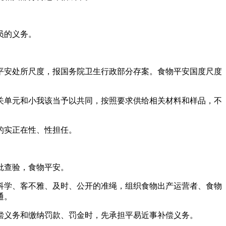
员的义务。
安处所尺度，报国务院卫生行政部分存案。食物平安国度尺度
单元和小我该当予以共同，按照要求供给相关材料和样品，不
的实正在性、性担任。
批查验，食物平安。
学、客不雅、及时、公开的准绳，组织食物出产运营者、食物
通。
义务和缴纳罚款、罚金时，先承担平易近事补偿义务。