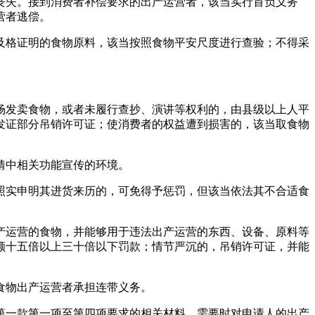
失。接到消费者补偿要求的出产运营者，该当实行首负义务
营者逃偿。
格证明的食物原料，该当按照食物平安尺度进行查验；不得采
发卖食物，或者未履行查抄、演讲等权利的，由县级以上人平
发证部分吊销许可证；使消费者的权益遭到损害的，该当取食物
猜中相关功能宣传的环境。
实申明其进货来历的，可免得予惩罚，但该当依法其不合适食
运营的食物，并能够用于违法出产运营的东西、设备、原料等
额十五倍以上三十倍以下罚款；情节严沉的，吊销许可证，并能
食物出产运营者承担连带义务。
一款第一项至第四项要求的相关材料，需要时对申请人的出产