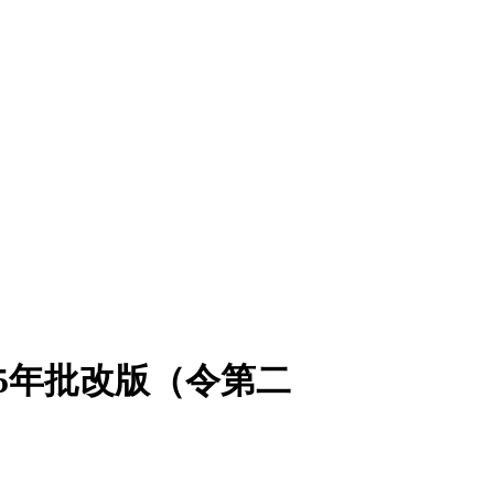
5年批改版（令第二