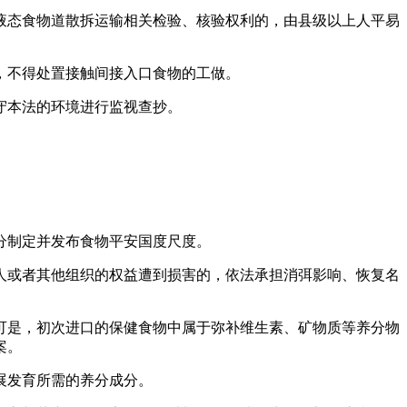
态食物道散拆运输相关检验、核验权利的，由县级以上人平易
，不得处置接触间接入口食物的工做。
守本法的环境进行监视查抄。
分制定并发布食物平安国度尺度。
或者其他组织的权益遭到损害的，依法承担消弭影响、恢复名
是，初次进口的保健食物中属于弥补维生素、矿物质等养分物
案。
展发育所需的养分成分。