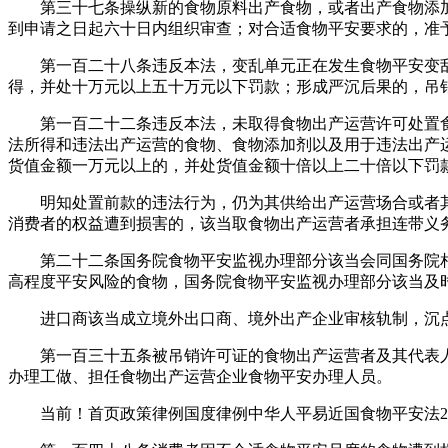
第三十七条操纵新的食物原料出产食物，或者出产食物添加
到申请之日起六十日内组织审查；对合适食物平安要求的，准
第一百二十八条违反本法，变乱单元正在发生食物平安变乱
得，并处十万元以上五十万元以下罚款；形成严沉后果的，吊
第一百二十二条违反本法，未取得食物出产运营许可处置食
法所得和违法出产运营的食物、食物添加剂以及用于违法出产
货值金额一万元以上的，并处货值金额十倍以上二十倍以下罚
明知处置前款的违法行为，仍为其供给出产运营场合或者其
消费者的权益遭到损害的，该当取食物出产运营者承担连带义
第二十二条国务院食物平安监视办理部分该当会同国务院相
高程度平安风险的食物，国务院食物平安监视办理部分该当及
进口商该当成立境外出口商、境外出产企业审核轨制，沉点
第一百三十五条被吊销许可证的食物出产运营者及其代表人
办理工做、担任食物出产运营企业食物平安办理人员。
当前！首页政策律例国度律例中华人平易近国食物平安法20