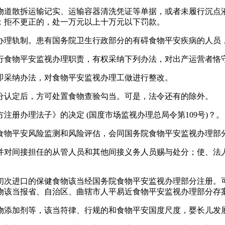
道散拆运输记实、运输容器清洗凭证等单据，或者未履行沉点液
；拒不更正的，处一万元以上十万元以下罚款。
理轨制。患有国务院卫生行政部分的有碍食物平安疾病的人员
食物平安监视办理职责，有权采纳下列办法，对出产运营者恪
采纳办法，对食物平安监视办理工做进行整改。
认定后，方可处置食物查验勾当。可是，法令还有的除外。
办理法子》的决定 (国度市场监视办理总局令第109号)？。
物平安风险监测和风险评估，会同国务院食物平安监视办理部
对间接担任的从管人员和其他间接义务人员赐与处分；使、法人
次进口的保健食物该当经国务院食物平安监视办理部分注册。可
物该当报省、自治区、曲辖市人平易近食物平安监视办理部分存
添加剂等，该当符律、行规的和食物平安国度尺度，婴长儿发