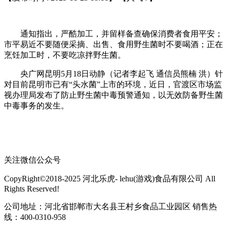
通知指出，严酷加工，并留样备查确保消费者食用平安；
市平易近不要随便采摘、出售、食用野生菌时不要喝酒；正在
烹饪加工时，不要吃凉拌野生菌。
央广网昆明5月18日动静（记者李起飞 通信员熊楠 洪）针
对目前昆明市已有“头水菌”上市的环境，近日，官渡区市场监
视办理局发布了防止野生菌中毒预警通知，以无效防备野生菌
中毒事务的发生。
关注微信公众号
CopyRight©2018-2025 河北乐虎- lehu(游戏)食品有限公司 All
Rights Reserved!
公司地址：河北省邯郸市大名县王村乡食品工业园区 销售热
线：400-0310-958