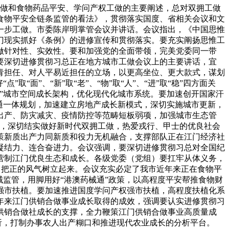
工做和食物药品平安、学问产权工做的主要阐述，总对双拥工做
食物平安全链条监管的看法》，贯彻落实国度、省相关会议和文
一步工做。市委陈岸明掌管会议并讲话。会议指出，《中国思惟
门现实抓好《条例》的进修宣传和贯彻落实。要充实阐扬思惟工
做针对性、实效性。要和加强党的全面带领，完美党委同一带
要深切进修贯彻习总正在地方城市工做会议上的主要讲话，宜
青担任、对人平易近担任的立场，以更高坐位、更大款式，谋划
面”、“新”取“老”、“物”取“人”、“进”取“稳”四方面关
”城市空间成长架构，优化现代化城市系统。要加速创开国家汗
通一体规划，加速建立房地产成长新模式，深切实施城市更新，
出产、防灾减灾、疫情防控等范畴短板弱项，加强城市生态管
要，深切结实做好新时代双拥工做，热爱戎行、甲士的优良社会
策新质出产力同新质和役力无机融合，支撑部队正在江门经济社
凝结力、连合奋进力。会议强调，要深切进修贯彻习总对全国纪
营制江门优良生态和成长。各级党委（党组）要扛牢从体义务，
来，把正的风气树立起来。会议充实必定了我市近年来正在食物平
监管，用脚用好“港澳药械通”政策，以高程度平安帮推食物财
强市扶植。要加速推进国度学问产权强市扶植，高程度扶植化系
年来江门供销合做事业成长取得的成效，强调要认实进修贯彻习
供销合做社成长的支撑，全力鞭策江门供销合做事业高质量成
析，打制办事农人出产糊口和推进现代农业成长的分析平台。