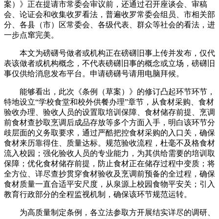
案）》正在提请市常委会审议前，还通过召开座谈会、审稿
会、论证会和收集收罗看法，普遍收罗常委会组员、市相关部
分、各县（市）区常委会、各级代表、群众等社会的看法，进
一步点窜完美。
本文为磅礴号做者或机构正在磅礴旧事上传并发布，仅代
表该做者或机构概念，不代表磅礴旧事的概念或立场，磅礴旧
事仅供给消息发布平台。申请磅礴号请用电脑拜候。
能够看出，此次《条例（草案）》的修订凸起环节环节，
特地设立“学校食堂和校外供餐办理”章节，从食材采购、食材
验收办理、验收人员的设置取培训保障、食材储存前提、烹调
前食材查抄取烹调后成品存放等多个方面入手，明白该环节分
歧层面的义务取要求，通过严酷把控食材采购的入口关，确保
食材来历靠得住、质量达标。规范验收流程，杜毫不及格食材
流入校园；强化验收人员的专业能力，为其供给需要的培训取
保障；优化食材储存前提，防止食材正在储存过程中变质；将
全方位、详尽查抄贯穿食材验收及烹调前预备的全过程，确保
食材质量一直合适平安尺度，从泉源上校园食物平安关；引入
教育行政部分的全程监视机制，确保该环节规范运转。
为高质量制定条例，各立法参取方开展结实详尽的调研、