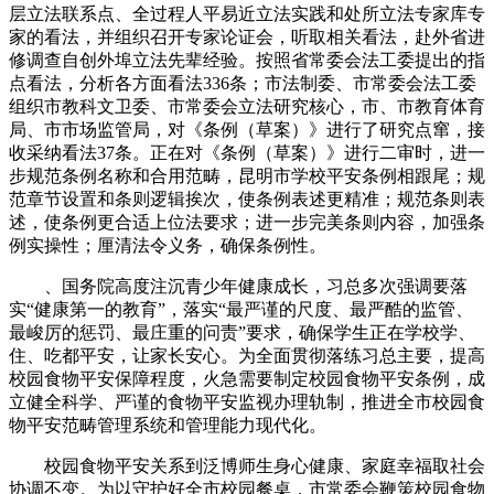
层立法联系点、全过程人平易近立法实践和处所立法专家库专
家的看法，并组织召开专家论证会，听取相关看法，赴外省进
修调查自创外埠立法先辈经验。按照省常委会法工委提出的指
点看法，分析各方面看法336条；市法制委、市常委会法工委
组织市教科文卫委、市常委会立法研究核心，市、市教育体育
局、市市场监管局，对《条例（草案）》进行了研究点窜，接
收采纳看法37条。正在对《条例（草案）》进行二审时，进一
步规范条例名称和合用范畴，昆明市学校平安条例相跟尾；规
范章节设置和条则逻辑挨次，使条例表述更精准；规范条则表
述，使条例更合适上位法要求；进一步完美条则内容，加强条
例实操性；厘清法令义务，确保条例性。
、国务院高度注沉青少年健康成长，习总多次强调要落
实“健康第一的教育”，落实“最严谨的尺度、最严酷的监管、
最峻厉的惩罚、最庄重的问责”要求，确保学生正在学校学、
住、吃都平安，让家长安心。为全面贯彻落练习总主要，提高
校园食物平安保障程度，火急需要制定校园食物平安条例，成
立健全科学、严谨的食物平安监视办理轨制，推进全市校园食
物平安范畴管理系统和管理能力现代化。
校园食物平安关系到泛博师生身心健康、家庭幸福取社会
协调不变。为以守护好全市校园餐桌，市常委会鞭策校园食物