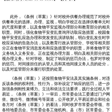
此外，《条例（草案）》针对校外供餐办理规范了对校外
供餐单元的选择、办理、监视，明白学校正在选择供餐单元时
的尺度和要求，以及食物平安监视办理部分和教育部分的相关
职责。同时，强化食物平安变乱查询拜访取应急措置，校园食
物平安变乱应急办理和突发变乱演讲轨制，明白变乱发生时学
校应采纳的告急办法，以及教育行政从管部分、学校等相关部
分正在食物平安消息发布和应急措置中的职责，并将食物平安
义务纳入义务安全。正在监视办理方面，明白及相关部分的监
视办理义务。针对学校、制定了响应的惩罚办法，包罗对学校
的惩罚、对间接担任的从管人员和其他间接义务人员的处分，
以及对监管部分未履行职责的处置。
《条例（草案）》还按照食物平安法及其实施条例，对违
反该条例的权利性、性行为，弥补设定了响应的惩罚，进一步
加强条例刚性束缚力。立法和依法立法要求，践行全过程人平
易近，《条例（草案）》一审后，市常委会法工委通过门户网
坐、微信号、微博账号等渠道，公开收罗人平易近群众和社会
各方对《条例（草案）》的看法，同时收罗市常委会带领、市
各特地委员会、市常委会各工做机构、县（市）区常委会、下