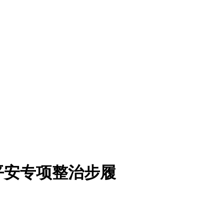
平安专项整治步履