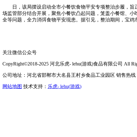
日，该局摆设启动全市小餐饮食物平安专项整治步履，旨正在规
场监管部分结合开展，聚焦小餐饮凸起问题，笼盖小餐馆、小
全等问题，全力消弭食物平安现患。据引见，整治期间，宝鸡
关注微信公众号
CopyRight©2018-2025 河北乐虎- lehu(游戏)食品有限公司 All Right
公司地址：河北省邯郸市大名县王村乡食品工业园区 销售热线：400-
网站地图
技术支持：
乐虎- lehu(游戏)