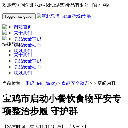
欢迎您访问河北乐虎- lehu(游戏)食品有限公司官方网站
Toggle navigation
网站首页
关于我们
食品安全常识
快捷导航
食品安全动态
联系我们
关于我们
食品安全常识
食品安全动态
联系我们
当前位置：
乐虎- lehu(游戏)
>
食品安全动态
> > 新闻内容
宝鸡市启动小餐饮食物平安专
项整治步履 守护群
【发布时间 : 2025-11-11 18:25】 【人气 :
】