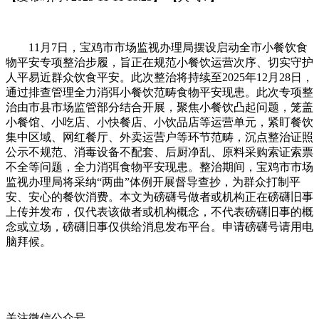
11月7日，宝鸡市市场监视办理局摆设启动全市小餐饮食
物平安专项整治步履，旨正在规范小餐饮运营次序、切实守护
人平易近群众饮食平安。此次整治将持续至2025年12月28日，
通过排查管理全力消弭小餐饮范畴食物平安现患。此次专项整
治由市县市场监管部分结合开展，聚焦小餐饮凸起问题，笼盖
小餐馆、小吃店、小快餐店、小饮品店等运营单元，紧盯餐饮
集中区域、网红餐厅、外卖运营户等环节范畴，沉点整治证照
公示不规范、消毒设备不配套、后厨净乱、原料采购索证索票
不全等问题，全力消弭食物平安现患。整治期间，宝鸡市市场
监视办理局将采纳“两曲”体例开展督导查抄，为群众打制平
安、安心的餐饮消费。本文为磅礴号做者或机构正在磅礴旧事
上传并发布，仅代表该做者或机构概念，不代表磅礴旧事的概
念或立场，磅礴旧事仅供给消息发布平台。申请磅礴号请用电
脑拜候。
关注微信公众号