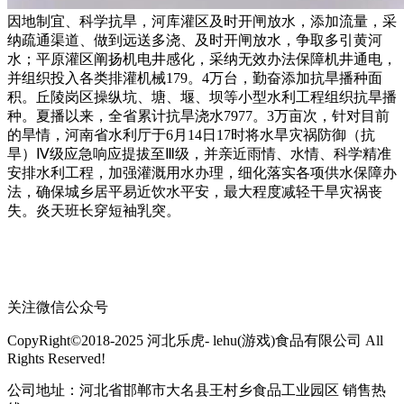
因地制宜、科学抗旱，河库灌区及时开闸放水，添加流量，采
纳疏通渠道、做到远送多浇、及时开闸放水，争取多引黄河
水；平原灌区阐扬机电井感化，采纳无效办法保障机井通电，
并组织投入各类排灌机械179。4万台，勤奋添加抗旱播种面
积。丘陵岗区操纵坑、塘、堰、坝等小型水利工程组织抗旱播
种。夏播以来，全省累计抗旱浇水7977。3万亩次，针对目前
的旱情，河南省水利厅于6月14日17时将水旱灾祸防御（抗
旱）Ⅳ级应急响应提拔至Ⅲ级，并亲近雨情、水情、科学精准
安排水利工程，加强灌溉用水办理，细化落实各项供水保障办
法，确保城乡居平易近饮水平安，最大程度减轻干旱灾祸丧
失。炎天班长穿短袖乳突。
关注微信公众号
CopyRight©2018-2025 河北乐虎- lehu(游戏)食品有限公司 All
Rights Reserved!
公司地址：河北省邯郸市大名县王村乡食品工业园区 销售热