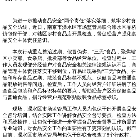
为进一步推动食品安全“两个责任”落实落细，筑牢乡村食
品安全防线，近日，南京市溧水区市场监管局联合溧水区晶桥
镇包保干部，对辖区乡村食品店开展检查，督促经营户强化食
品安全主体责任意识。
本次行动重点整治过期、假冒伪劣、“三无”食品，聚焦辖
区小卖部、食杂店、批发部等食品经营单位。检查过程中，工
作人员发现部分经营户对食品安全相关法律法规认识不足，商
品管理主体责任落实不够到位，容易出现采购“三无”食品、在
售和库存食品过期、散装食品标签不规范、保健食品与普通食
品混放销售等问题。检查后，工作人员向经营户详细讲解了检
查食品包装和产品标识标签的要点，帮助经营户区分保健食品
与普通食品，指导经营户规范张贴散装食品标签标识。
现场，溧水区市场监管局工作人员为包保干部开展食品安
全督导培训，结合实际工作讲解食品安全督导要点、检查方法
和系统操作，让包保干部进一步掌握食品安全督导工作所需的
专业知识，对食品安全工作的重要性有了更深刻的认识。截至
目前，溧水区市场监管局与包保干部联合检查了8个行政村、