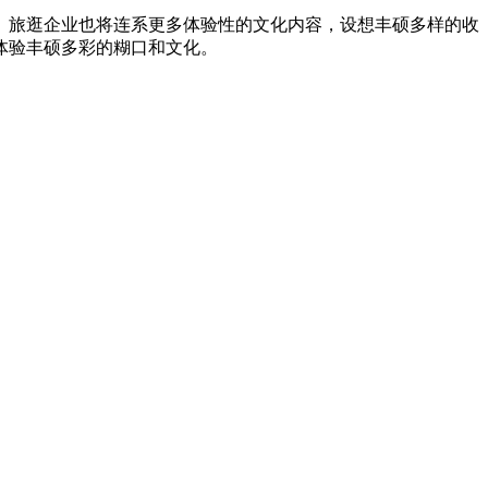
旅逛企业也将连系更多体验性的文化内容，设想丰硕多样的收
体验丰硕多彩的糊口和文化。