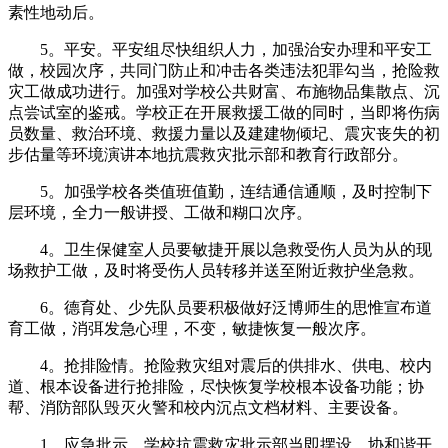
素性地动后。
5。平安。平安组尽快组织人力，加强治安办理和平安工
做，校园次序，共同门防止和冲击各类违法犯罪勾当，抢险救
灾工做成功进行。加强对学校公共财富、布施物品集散点、沉
点尝试室的鉴戒。学校正在开展救援工做的同时，当即将伤病
员数量、救治环境、救援力量以及建建物倾圮、震灾丧失的初
步估量等环境演讲本地抗震救灾批示部和教育行政部分。
5。加强学校各类值班值勤，连结通信通顺，及时控制下
层环境，全力一般讲授、工做和糊口次序。
4。卫生保健室人员要敏捷开展以急救受伤人员为从的现
场救护工做，及时将受伤人员转移并送至附近救护坐急救。
6。德育处、少先队员要积极做好泛博师生的思惟宣布道
育工做，消弭发急心理，不变，敏捷恢复一般次序。
4。抢排险情。抢险救灾组对震后的供排水、供电、校内
道、根本设备进行抢排险，尽快恢复学校根本设备功能；协
帮、消防部队毁灭火警和校内沉点文档材料、主要设备。
1。应急批示。学校抗震救灾批示部当即摆设、协和谐开