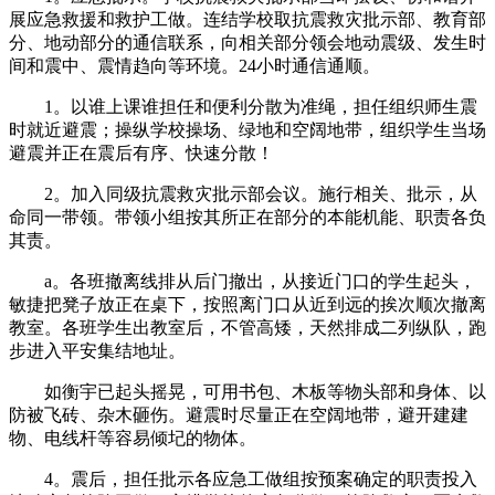
展应急救援和救护工做。连结学校取抗震救灾批示部、教育部
分、地动部分的通信联系，向相关部分领会地动震级、发生时
间和震中、震情趋向等环境。24小时通信通顺。
1。以谁上课谁担任和便利分散为准绳，担任组织师生震
时就近避震；操纵学校操场、绿地和空阔地带，组织学生当场
避震并正在震后有序、快速分散！
2。加入同级抗震救灾批示部会议。施行相关、批示，从
命同一带领。带领小组按其所正在部分的本能机能、职责各负
其责。
a。各班撤离线排从后门撤出，从接近门口的学生起头，
敏捷把凳子放正在桌下，按照离门口从近到远的挨次顺次撤离
教室。各班学生出教室后，不管高矮，天然排成二列纵队，跑
步进入平安集结地址。
如衡宇已起头摇晃，可用书包、木板等物头部和身体、以
防被飞砖、杂木砸伤。避震时尽量正在空阔地带，避开建建
物、电线杆等容易倾圮的物体。
4。震后，担任批示各应急工做组按预案确定的职责投入