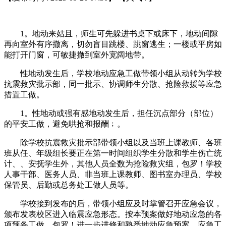
1。地动来姑且，师生可先躲进书桌下或床下，地动间隙
再向室外有序撤离，切勿盲目跳楼、跳窗逃生；一楼或平房如
能打开门窗，可敏捷撤到室外宽阔地带。
性地动发生后，学校地动应急工做带领小组从动转为学校
抗震救灾批示部，同一批示、协调师生分散、抢险救援等应急
措置工做。
1。性地动或强有感地动发生后，担任沉点部分（部位）
的平安工做，避免哄抢和报酬﹔。
除学校抗震救灾批示部带领小组以及当班上课教师、各班
班从任、年级组长要正在第一时间组织学生分散和学生伤亡统
计、、安抚学生外，其他人员全数为抢险救灾组，包罗！学校
人事干部、医务人员、非当班上课教师、图书室办理员、学校
保管员、后勤或总务处工做人员等。
学校接到发布的后，带领小组应及时掌管召开应急会议，
颁布发表校区进入临震应急形态。按本预案做好地动应急的各
项预备工做，包罗！进一步进修和熟悉地动应急预案、应急工