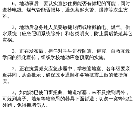
6。地动事后，要认实查抄住房能否有倾圮的可能，同时
查抄电线、煤气管能否损坏，避免惹起火警、爆炸等次生灾
难。
3。地动后总务处人员要敏捷封闭或堵截输电、燃气、供
水系统（应急照明系统除外）和各类明火，防止震后繁殖其它
灾祸。
3。正在发布后，担任对学生进行防震、避震、自救互救
学问的强化宣传，组织学校地动应急预案的实施。
2。正在抗震减灾应急步履中，学校遍地室、各年级要亲
近共同，从命批示，确保政令通顺和各项抗震工做的敏捷落
实。
3。如地动已使门窗扭曲、通道堵塞，来不及撤到房外，
可躲到桌子、墙角等较坚忍的器具下面暂避；切勿一窝蜂地往
外跑，免得拥堵伤人。