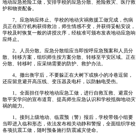
地动应急抢险工做，安排学校的应急分散、抢险救灾、医疗救
护和物资配备。
7。应急响应终止。学校的地动灾祸救援工做完成，伤病
员正在医疗机构获得救治，师生情感不变，并获得妥帖安设，
学校及时恢复一般的讲授次序，经核准可颁布发表地动应急响
应终止。
2。人员分散。应急分散组应当即按呼应急预案和人员分
散、转移方案，组织师生按方案分散、转移至平安区域。正在
分散、转移时，应采纳需要的防护、救护办法。
4。撤出衡宇后，不要躲正在大树下或狭小的冷巷逗留，
还应留意避开高压线、变压器及电杆，以防触电受伤。
1。全面担任学校地动应急工做，进行自救互救、避震分
散平安学问的宣布道育、提高师生应急认识和学校抵御地动灾
祸的能力。
1。接到上级地动、临震预（警）报后，学校带领小组要
当即进入临和形态，依法发布相关动静和警报，全面组织学校
各项抗震工做，随时预备施行防震减灾使命。