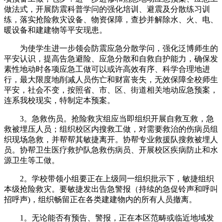
做法式，开展防震科普学问的强化培训、避震及分散练习训
练，落实抢险救灾设备、物资保障，查抄并解除水、火、电、
暖设备和建建物等平安现患。
为使学生进一步领会防震应急分散学问，强化泛博师生的
平安认识，提高告急避险、应急分散和自救自护能力，确保发
素性地动时各项应急工做可以或许高效有序、科学合理地进
行，最大限度地削减人员伤亡和财富丧失，无效保障全校师生
平安，社会不变，按照省、市、区、街道相关地动应急预案，
连系我校现实，特制定本预案。
3。急救伤员。抢险救灾组应当即组织开展自救互救，急
救被埋压人员；组织校区内搜救工做，对需要救治的伤病员组
织现场急救，并帮帮其敏捷离开。协帮专业救援队搜救被埋人
员。协帮卫生医疗救护队急救伤病员、开展校区疾病防止和水
源卫生等工做。
2。学校带领小组要正在上级同一组织批示下，敏捷组织
本级抢险救灾。要敏捷发出告急警报（持续的急促铃声和呼叫
招呼声)，组织畅留正在各类建建物内的所有人员撤离。
1。无论能否有预告、警报，正在本区范畴或临近地域发