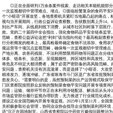
◎正在全面研判1万余条案件线索、走访相关本能机能部分、
一次监视都切中管理难点、堵点。◎面临纷繁复杂的食药平安问
个“小暗语”开展攻坚，各地查察机关紧盯当地最凸起的痛点，
视勾当开展期间，行政公益诉讼查察数、告状数别离上升14。6
到出产车间、从线易到线下消费、从城市社区到村落下层医疗…
效。党的二十届四中全会指出，强化食物药品平安全链条监管
范畴，查察公益诉讼这把“利剑”该当指向何处？最高检副查察
行分析阐发的根本上，最高检最终确定食物不法添加、食用农
规运营等十项沉点监视范畴，确保每一次监视都切中管理难点、
产地分离、农兽药残留、不法利用禁限用药物等问题正在分歧
体多、链条长、业态新、呈现频频性、跨区域性和高发性。又
将危及不特定大都消费者，属于必需严密防备的高风险范畴。
安问题，查察机关没有洪流漫灌，而是选择了“小暗语、大攻坚
精准发力、逐项冲破。广东省珠海市斗门区是广东省首批预制
愈发关心。“需要明白的是，虽然预制菜的出产运营模式取保
门区查察院按照群众反映的预制菜食物平安问题开展专项查询
问题；运输、储存环节存正在未利用冷链配送、解冻后从头冷
市场监管部分履行监视办理职责，无力推进了行业规范化成长
摆设正在全国范畴内开展专项监视。2025年1月至11月，全
关积极参取社会管理，协同业业协会指导企业预制菜利用环境
语”沉正在因地制宜。山西省查察院以中药饮片掺假问题整治为