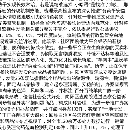
办理法子实现长效常治。若是说精准选择“小暗语”是找准了病灶，那
诉讼的分歧轨制效能。梳理最高检发布的深切推进“食药平安益
本土风情取旅逛吸引力的特色餐饮。针对这一非物质文化遗产及
美监管机制，指导全省“老爸茶”餐饮运营迈向规范化。针对整
进监视中发觉相关部分整改不完全，依法提起行政公益诉讼，
。6%、45。6%。“对尺度缺失、轨制畅后的行政监管空白地
平易近事公益诉讼案。他暗示，社区团购做为平台经济的新模
价廉、便利等劣势成长敏捷。但一些平台正在生鲜食物的买卖和
点选址不合适要求、食物取无害物质混放、冷链不达标等遍及性
效鞭策社区团购步入化、规范化良性成长轨道。“羊肉串”里没羊
违法行为“荫蔽性太强”和“取证门槛太高”。所幸，正在保守
等餐饮店肆发卖的肉成品掺假问题，向阳区查察院成立餐饮店肆
查，发觉25条疑似掺假线个样品检出的猪源性、鸡源性、鸭源性
证，固定肉成品掺假，建立起条理清晰、安稳的链。办案查察官
肉串的色泽、风味和口感，并标注“百分百纯羊肉”“假一赔
体健康形成，侵害社会公共好处。向阳区查察院通过查察公益诉
同步督促外卖平架问题商品，构成闭环管理。为进一步推广办案
的模子和办案指南，共打点同类案102件，实现了“一地研发，
视模子正正在阐扬更大感化：回族自治区吴忠市红寺堡区查察院研发
醉和药品法令监视模子，对全市120余万条处方数据进行一键筛
受理食药范畴检测判定130件，同比上升116。7%，处理了