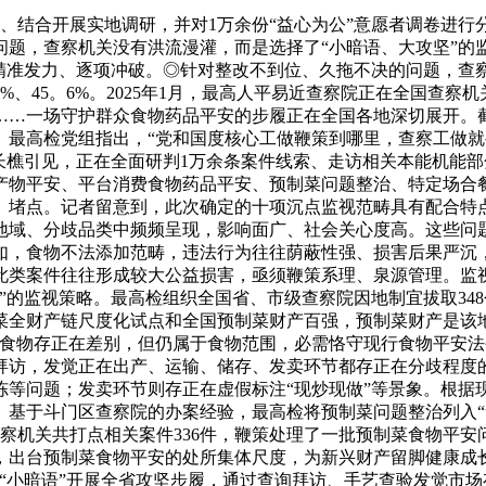
结合开展实地调研，并对1万余份“益心为公”意愿者调卷进行
题，查察机关没有洪流漫灌，而是选择了“小暗语、大攻坚”的监
精准发力、逐项冲破。◎针对整改不到位、久拖不决的问题，查察
%、45。6%。2025年1月，最高人平易近查察院正在全国查察
…一场守护群众食物药品平安的步履正在全国各地深切展开。截至2
。最高检党组指出，“党和国度核心工做鞭策到哪里，查察工做就
长樵引见，正在全面研判1万余条案件线索、走访相关本能机能部
产物平安、平台消费食物药品平安、预制菜问题整治、特定场合
堵点。记者留意到，此次确定的十项沉点监视范畴具有配合特点，
地域、分歧品类中频频呈现，影响面广、社会关心度高。这些问
如，食物不法添加范畴，违法行为往往荫蔽性强、损害后果严沉
此类案件往往形成较大公益损害，亟须鞭策系理、泉源管理。监
”的监视策略。最高检组织全国省、市级查察院因地制宜拔取348
菜全财产链尺度化试点和全国预制菜财产百强，预制菜财产是该
守食物存正在差别，但仍属于食物范围，必需恪守现行食物平安法
拜访，发觉正在出产、运输、储存、发卖环节都存正在分歧程度
冻等问题；发卖环节则存正在虚假标注“现炒现做”等景象。根据
。基于斗门区查察院的办案经验，最高检将预制菜问题整治列入“
国查察机关共打点相关案件336件，鞭策处理了一批预制菜食物
，出台预制菜食物平安的处所集体尺度，为新兴财产留脚健康成
“小暗语”开展全省攻坚步履，通过查询拜访、手艺查验发觉市