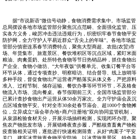
据“市说新语”微信号动静，食物消费需求集中。市场监管
总局摆设各地市场监管部分聚焦沉点范畴、全面强化监管、压
实各方义务，峻厉冲击违法违规行为，织密织牢春节食物平安
防护网，全力守护人平易近群众“舌尖上的年味”。各地市场监
管部分慎密连系春节消费特点，聚焦大型商超、农批(农贸)市
场、年货集市、旅逛景区、餐饮堆积区等沉点区域，紧盯米面
粮油、肉禽蛋奶、处所特色食物等节日热销品种，抓住食物出
产企业、食物小做坊、“大年夜饭”供餐单元、收集订餐平台等
环节从体，通过专项查抄、明察暗访、结合督导、线上放哨等
多种手段，督促食物出产运营者严酷落实从体义务，严把原料
准入、过程节制、储存运输、餐饮办事等环节环节，不及格食
物流入市场、流向餐桌。春节假期前三天，全国市场监管部分
已累计查抄食物出产运营从体50余万家次。全力守护庙会及沉
点区域食物平安。针对全市30余处春节庙会、超1000个食物摊
位，立异成立“庙会举办地+商户注册地”双向协同监管机制，
从泉源检验食材天分，开展示场抽样检测，实现闭环办理。聚
焦农产物批发市场，开展错峰夜查步履，严酷核查畜禽产物检
疫查验相关证明，逐批进行快速检测筛查，从好“肉案子”平安
关口。建牢冰雪旅逛食物平安防地。以冰雪旅逛景区、特色美