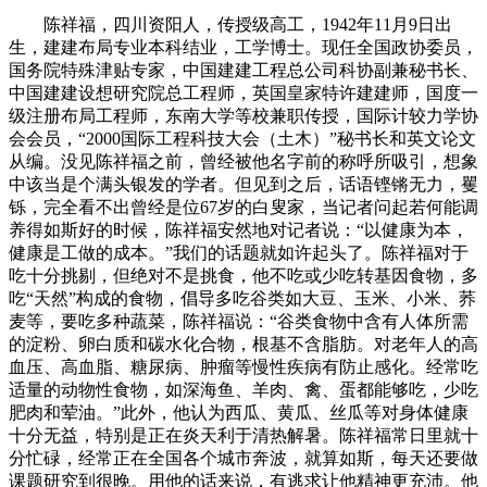
陈祥福，四川资阳人，传授级高工，1942年11月9日出
生，建建布局专业本科结业，工学博士。现任全国政协委员，
国务院特殊津贴专家，中国建建工程总公司科协副兼秘书长、
中国建建设想研究院总工程师，英国皇家特许建建师，国度一
级注册布局工程师，东南大学等校兼职传授，国际计较力学协
会会员，“2000国际工程科技大会（土木）”秘书长和英文论文
从编。没见陈祥福之前，曾经被他名字前的称呼所吸引，想象
中该当是个满头银发的学者。但见到之后，话语铿锵无力，矍
铄，完全看不出曾经是位67岁的白叟家，当记者问起若何能调
养得如斯好的时候，陈祥福安然地对记者说：“以健康为本，
健康是工做的成本。”我们的话题就如许起头了。陈祥福对于
吃十分挑剔，但绝对不是挑食，他不吃或少吃转基因食物，多
吃“天然”构成的食物，倡导多吃谷类如大豆、玉米、小米、荞
麦等，要吃多种蔬菜，陈祥福说：“谷类食物中含有人体所需
的淀粉、卵白质和碳水化合物，根基不含脂肪。对老年人的高
血压、高血脂、糖尿病、肿瘤等慢性疾病有防止感化。经常吃
适量的动物性食物，如深海鱼、羊肉、禽、蛋都能够吃，少吃
肥肉和荤油。”此外，他认为西瓜、黄瓜、丝瓜等对身体健康
十分无益，特别是正在炎天利于清热解暑。陈祥福常日里就十
分忙碌，经常正在全国各个城市奔波，就算如斯，每天还要做
课题研究到很晚。用他的话来说，有逃求让他精神更充沛。他