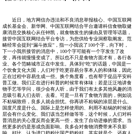
近日，地方网信办违法和不良消息举报核心、中国互联网
成长基金会、新华网、中国互联网结合平台邀请科信食物取健
康消息交换核心从任钟凯，就食物发生的缘由及管理等话题，
接管中国互联网结合平台专访，为您供给专业洞察取阐发。范
畴经常会提到“漏斗效应”，指一小我说了100个字，向下时，
下一小我所接管的消息中，100个字可能有一个字发生了改
变，再传就慢慢变成了。所以也不只是食物方面才有，各行各
业、各个范畴城市正在中发生。具体到“吃”的话题，中国是一
个饮食文化大国，人们对于吃更容易分享本人的和体味，因此
正在过程中容易生成一些。换个角度看，也有帮于促品平安科
普工做。我们正在进行科普的时候常有体味：若是泛泛地讲食
物手艺等学问，很少会有人听，由于我们有太多其他风趣的消
息吸引着人们去听、去看。可是一旦有了食物方面的，例如说
不粘锅致癌，良多人就会担忧。你再讲不粘锅的涂层是什么、
国度尺度是什么、国际上是怎样使用的、利用不粘锅的时候涂
层会有什么变化、我们该当怎样做等等，这个时候，人们对科
普消息的关心度反而会更高一些，发生了自动进修的需求。当
然更多的仍是形成负面影响。良多会对食物消费带来不良影
响。好比，认为进口奶粉比国产奶粉好，其实就是个。还有人