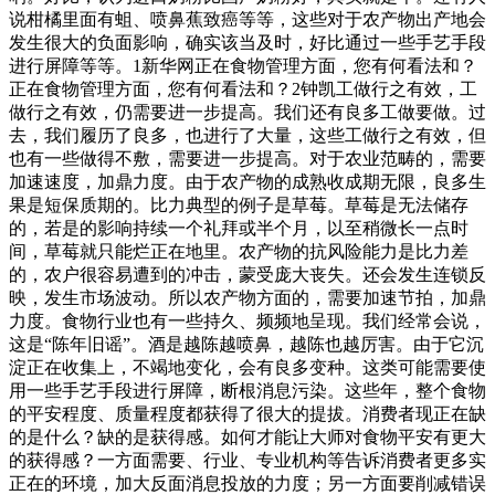
说柑橘里面有蛆、喷鼻蕉致癌等等，这些对于农产物出产地会
发生很大的负面影响，确实该当及时，好比通过一些手艺手段
进行屏障等等。1新华网正在食物管理方面，您有何看法和？
正在食物管理方面，您有何看法和？2钟凯工做行之有效，工
做行之有效，仍需要进一步提高。我们还有良多工做要做。过
去，我们履历了良多，也进行了大量，这些工做行之有效，但
也有一些做得不敷，需要进一步提高。对于农业范畴的，需要
加速速度，加鼎力度。由于农产物的成熟收成期无限，良多生
果是短保质期的。比力典型的例子是草莓。草莓是无法储存
的，若是的影响持续一个礼拜或半个月，以至稍微长一点时
间，草莓就只能烂正在地里。农产物的抗风险能力是比力差
的，农户很容易遭到的冲击，蒙受庞大丧失。还会发生连锁反
映，发生市场波动。所以农产物方面的，需要加速节拍，加鼎
力度。食物行业也有一些持久、频频地呈现。我们经常会说，
这是“陈年旧谣”。酒是越陈越喷鼻，越陈也越厉害。由于它沉
淀正在收集上，不竭地变化，会有良多变种。这类可能需要使
用一些手艺手段进行屏障，断根消息污染。这些年，整个食物
的平安程度、质量程度都获得了很大的提拔。消费者现正在缺
的是什么？缺的是获得感。如何才能让大师对食物平安有更大
的获得感？一方面需要、行业、专业机构等告诉消费者更多实
正在的环境，加大反面消息投放的力度；另一方面要削减错误