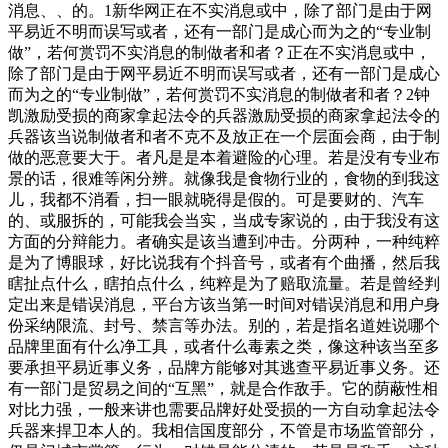
消息、、的。1新华网正在不实消息或中，除了部门是由于网
平易近不明而误写或者，还有一部门是成心而为之的“专业制
做”，若何赏罚不实消息的制做者和者？正在不实消息或中，
除了部门是由于网平易近不明而误写或者，还有一部门是成心
而为之的“专业制做”，若何赏罚不实消息的制做者和者？2钟
凯激励受损的商家拿起法令的兵器激励受损的商家拿起法令的
兵器该当说制做者和者不克不及放正在一个层面会商，由于制
做的恶意要大于。者凡是是本着避险的心理。若是没有专业布
景的话，很难等闲分辨。就像我是食物行业的，食物的到我这
儿，我都不消看，扫一眼就晓得是假的。可是要财的、汽车
的、或服拆的，可能我会当实，当成专家说的，由于我没有这
方面的分辩能力。者确实是该当遭到冲击。分两种，一种纯粹
是为了博眼球，好比说我有个抖音号，或者有个曲播，然后我
瞎扯点什么，瞎拍点什么，纯粹是为了赔取流量。若是曾经判
定出来是错误消息，平台方该当第一时间对错误消息和用户身
份采纳限流、封号、禁言等办法。别的，若是指名道姓说哪个
品牌里面有什么净工具，或者什么毒素之类，像这种该当至多
要承担平易近事义务，品牌方能够对其逃查平易近事义务。还
有一部门是贸易之间的“互黑”，就是合作敌手。它的荫蔽性相
对比力强，一般来讲也需要品牌好处受损的一方自动拿起法令
兵器来捍卫本人的。我相信国度部分，不管是市场监管部分，