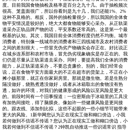
度。目前我国食物抽检及格率是百分之九十几。由于抽检频次
很高、笼盖面很广，所以你看到是九十几，我们还能1%、2%
这种不及格的。相反，国外的抽检量很少，所以我国的全体食
物平安情况是较好的，绝大大都食物能够安心采办。从正轨渠
道采办正轨品牌产物的话，平安系数还常高的。这是第一个最
根基的认知。其次，我国目前全体消费程度仍然不均衡。城市
消费者，特别像一线城市的消费者和三四线城市及农村消费者
之间的差别很大，一些冒充伪劣产物确实会存正在。好比说正
在城乡连系部和农村市场，冒充伪劣现象确实是存正在的。我
们仍是尽量从正轨渠道去采办。同时，要提高我们全体的消费
能力，从正轨渠道采办，不要总贪廉价。别的，我们经常会
说，正在食物平安方面最大的不正在超市的货架上，不正在小
摊小贩那里，就正在你家厨房里。那就是微生物。若是生熟分
隔没做好，烧熟煮透没做好，或者从冰箱取出的食物没有热
透，如许的环境，对我们的健康形成的风险以至风险是更大
的。前段时间有一个旧事报道：一位密斯由于冰箱里的工具没
有加热间接吃，得了脑膜炎。像如许一些健康风险是更间接
的。跟农残、添加剂比拟，这些不起眼的一些小细节可能带来
更大的风险。1新华网您认为正在现实工做和糊口傍边，小我
若何做到不信谣不传谣？您认为正在现实工做和糊口傍边，小
我若何做到不信谣不传谣？2钟凯自动推送一些识谣常识 指导