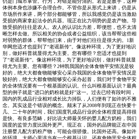
仍是门城市掌管。行为，对错是能分清的。若是是敌手，这种
体例本身也涉嫌不合理合作。不管你是从形式上来讲，仍是从
市场所作来讲，两个部分都能够管，所以我感觉仍是该当激励
受损的商家拿起法令的兵器。现正在比力弱势的是农产物。导
致受损的往往是农人。农人的认识比力差，即便想，也不太清
晰怎样去做。所以相关的协会或者公益组织，该当帮帮这些相
对弱势的群体，帮帮他们来，由于对他们往往是很大的。1新
华网您适才也提到了“老谣新传”。像这种环境，为了更好地识
别，做好科普就显得尤为主要。您有哪些？您适才也提到
了“老谣新传”。像这种环境，为了更好地识别，做好科普就显
得尤为主要。您有哪些？2钟凯我国的全体食物平安情况是较
好的，绝大大都食物能够安心采办我国的全体食物平安情况是
较好的，绝大大都食物能够安心采办起首，我们对于食物平安
的全体情况要有一个根基面的认识。什么叫根基面认识？最典
型的例子就是“进口的奶粉就是好”这一。过去已经有段时间，
国内的乳成品行业相对成长比力掉队，人们便有了如许的不雅
念。其实这是个错误的概念。颠末了从2008年到现正在快要十
几、二十年的时间，我们国度乳成品行业的全体程度提高得很
是快。有良多范畴，好比说大师最关怀的婴儿配方奶粉，我们
国度的监管力度比国外更严。现正在，国外的品牌能正在中国
注册婴儿配方奶粉产物，可能会很骄傲。比国外还高。像如许
的环境，大师心里该当有一个根基认识。还有食物平安全体程