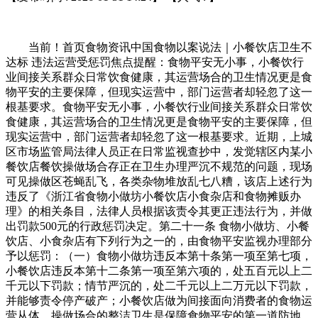
当前！首页食物资讯中国食物以案说法｜小餐饮店卫生不
达标 违法运营受惩罚焦点提醒：食物平安无小事，小餐饮行
业间接关系群众日常饮食健康，其运营场合的卫生情况更是食
物平安的主要保障，但现实运营中，部门运营者却轻忽了这一
根基要求。食物平安无小事，小餐饮行业间接关系群众日常饮
食健康，其运营场合的卫生情况更是食物平安的主要保障，但
现实运营中，部门运营者却轻忽了这一根基要求。近期，上城
区市场监管局法律人员正在日常监视查抄中，发觉辖区内某小
餐饮店餐饮操做场合存正在卫生办理严沉不规范的问题，现场
可见操做区苍蝇乱飞，各类杂物堆放乱七八糟，该店上述行为
违反了《浙江省食物小做坊小餐饮店小食杂店和食物摊贩办
理》的相关条目，法律人员根据该责令其更正违法行为，并做
出罚款500元的行政惩罚决定。第二十一条 食物小做坊、小餐
饮店、小食杂店有下列行为之一的，由食物平安监视办理部分
予以惩罚：（一）食物小做坊违反本第十条第一项至第七项，
小餐饮店违反本第十二条第一项至第六项的，处五百元以上二
千元以下罚款；情节严沉的，处二千元以上二万元以下罚款，
并能够责令停产破产；小餐饮店做为间接面向消费者的食物运
营从体，操做场合的整洁卫生是保障食物平安的第一道防地。