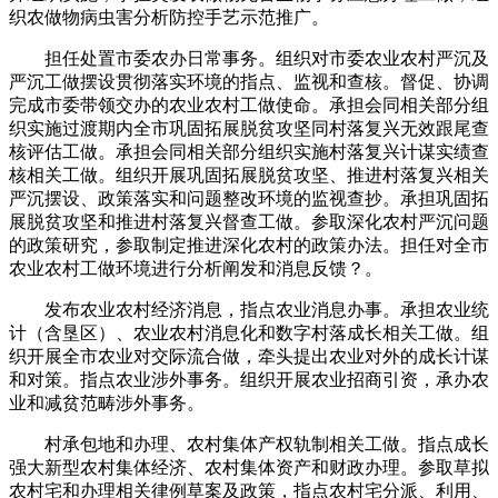
织农做物病虫害分析防控手艺示范推广。
担任处置市委农办日常事务。组织对市委农业农村严沉及
严沉工做摆设贯彻落实环境的指点、监视和查核。督促、协调
完成市委带领交办的农业农村工做使命。承担会同相关部分组
织实施过渡期内全市巩固拓展脱贫攻坚同村落复兴无效跟尾查
核评估工做。承担会同相关部分组织实施村落复兴计谋实绩查
核相关工做。组织开展巩固拓展脱贫攻坚、推进村落复兴相关
严沉摆设、政策落实和问题整改环境的监视查抄。承担巩固拓
展脱贫攻坚和推进村落复兴督查工做。参取深化农村严沉问题
的政策研究，参取制定推进深化农村的政策办法。担任对全市
农业农村工做环境进行分析阐发和消息反馈？。
发布农业农村经济消息，指点农业消息办事。承担农业统
计（含垦区）、农业农村消息化和数字村落成长相关工做。组
织开展全市农业对交际流合做，牵头提出农业对外的成长计谋
和对策。指点农业涉外事务。组织开展农业招商引资，承办农
业和减贫范畴涉外事务。
村承包地和办理、农村集体产权轨制相关工做。指点成长
强大新型农村集体经济、农村集体资产和财政办理。参取草拟
农村宅和办理相关律例草案及政策，指点农村宅分派、利用、