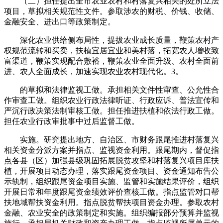
（二）担任提出全市农业农村和村落复兴相关的处所立法
项目，草拟相关规范性文件。参取涉农的财税、价钱、收储、
金融安全、进出口等政策制定。
深化农业供给侧布局性，提拔农业成长质量，鞭策农村产
权规范流转和买卖，扶植宜居宜业和美村落，拓宽农人增收致
富渠道，鞭策实现配合敷裕，鞭策农业全面升级、农村全面前
进、农人全面成长，加速实现农业农村现代化。3。
的草拟和法律监视工做。承担相关文件性审查、公允性合
作审查工做。组织农业行政法律听证、行政应诉、普法宣传和
严沉行政决策法制审核工做。担任推进扶植和依法行政工做。
担任农业行政审批事中过后监督工做。
实施。研究提出地方、自治区、市财务跟尾推进村落复兴
相关资金分派方案并指点、监视资金利用。跟尾期内，督促指
点各县（区）加强县级巩固拓展脱贫攻坚和村落复兴项目库扶
植，开展项目动态办理，落实跟尾资金项目、资金通知布告公
示轨制，组织跟尾资金项目实施、监管和实施结果评价，组织
开展日常和年度跟尾资金绩效评价查核工做。指点监管对口帮
扶地域帮扶资金利用。指点脱贫帮扶项目资金办理。参取农村
金融、农业安全的政策制定和实施。组织编报部分预算并监视