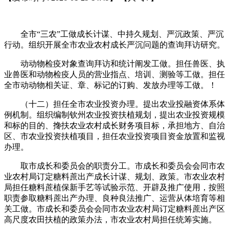
全市“三农”工做成长计谋、中持久规划、严沉政策、严沉
行动。组织开展全市农业农村成长严沉问题的查询拜访研究。
动动物检疫对象查询拜访和统计阐发工做。担任兽医、执
业兽医和动物检疫人员的营业指点、培训、测验等工做。担任
全市动动物相关证、章、标记的订购、发放办理等工做。！
（十二）担任全市农业投资办理。提出农业投融资体系体
例机制。组织编制钦州农业投资扶植规划，提出农业投资规模
和标的目的、搀扶农业农村成长财务项目标，承担地方、自治
区、市农业投资扶植项目，担任农业投资项目资金放置和监视
办理。
取市成长和委员会的职责分工。市成长和委员会会同市农
业农村局订定糖料蔗出产成长计谋、规划、政策。市农业农村
局担任糖料蔗植保新手艺等试验示范、开辟及推广使用，按照
职责参取糖料蔗出产办理、良种良法推广、运营从体培育等相
关工做。市成长和委员会会同市农业农村局订定糖料蔗出产区
高尺度农田扶植的政策办法，市农业农村局担任统筹实施。