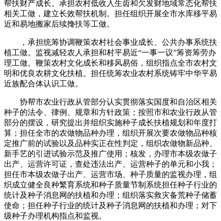
帮扶财产成长。承担农村低收入生齿和欠发财地域常态化帮扶
相关工做，建立长效帮扶机制。担任组织开展全市水库移平易
近和易地搬家后续搀扶等工做。
，承担统筹协调鞭策农村社会事业成长、公共办事系统扶
植工做。监视减轻农人承担和村平易近“一事一议”筹资筹劳办
理工做。鞭策农村文化成长和移风易俗，组织指点全市农村文
明和优良农耕文化扶植。担任统筹农业农村系统铸牢中华平易
近族配合体认识工做。
协帮市农业行政从管部分认实贯彻落实国度和自治区相关
种子的法令、律例、规章和方针政策；按照市和农业行政从管
部分的摆设，研究提出并组织实施种子成长扶植规划和年度打
算；担任全市的农做物品种办理，组织开展次要农做物品种核
定推广前的试验以及品种实正在性判定，组织农做物新品种、
新手艺的引进试验示范及推广使用；核发，办理市本级农做子
出产、运营许可证，查处违法出产、运营种子的单元和小我；
担任市本级农做子出产、运营市场、种子质量的监视办理，组
织成立健全良种繁育系统和种子质量节制系统担任种子行业的
统计及种子消息网的扶植和办理；组织落实救灾备荒种子储蓄
使命；担任种子行业的统计及种子消息网的扶植和办理；对下
级种子办理机构指点和监视。