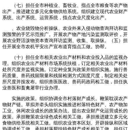
（七）担任全市种植业、畜牧业、指点全市粮食等农产物
出产，推进建立多元化食物供给系统。组织建立现代农业财产
系统、出产系统、运营系统，指点农业尺度化出产。
、农业烧毁物分析操纵、农业外来入侵动物查询拜访和监
测预警的手艺示范推广。开展农产物产地污染监测取评价，开
展农业野活泼物资本查询拜访监测、收集、取操纵。（五）担
任开展全市农机平安出产宣布道育指点工做。协帮。
（十）担任全市相关农业出产材料和农业投入品的监视办
理。组织农业出产材料市场系统扶植，订定相关农业出产材料
处所尺度并监视实施。订定种业复兴政策并组织实施。施行兽
药质量、兽药残留限量和残留检测方式国度尺度，制定相关处
所尺度并按发布。组织兽医医政、兽药药政药检工做，担任执
业兽医和畜禽屠宰行业办理。
实施的政策。组织协调全市村落财产成长。鞭策耽误农产
物财产链。草拟并牵头组织实施推进村落特色财产、农产物加
工业、休闲农业成长的政策办法。提出农业财产化运营成长的
政策。承担鞭策农业绿色成长相关工做。承担推进建立多元化
食物供给系统相关工做。组织农业资本区划、开辟操纵和区域
协调成长工做。承担村落帮扶特色财产成长相关工做。担任订