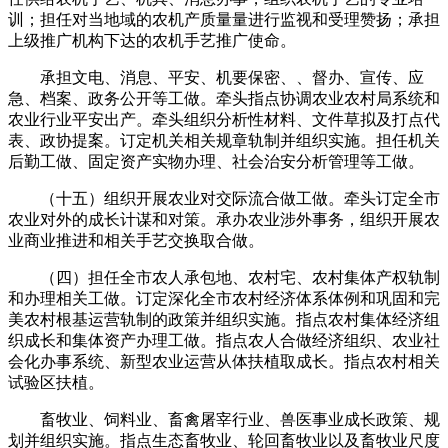
训；担任对当地域的农机产质量量进行监视和受理赞扬；承担
上级推广机构下达的农机手艺推广使命。
承担文电、消息、平安、机要保密、、督办、宣传、应
急、档案、政务公开等工做。牵头指点协调农业农村局系统和
农业行业平安出产。牵头组织分析性材料、文件草拟及打点代
表、政协提案。订定机关相关规章轨制并组织实施。担任机关
后勤工做、固定资产实物办理、社会治安分析管理等工做。
（十五）组织开展农业对交际流合做工做。牵头订定全市
农业对外的成长计谋和对策。承办农业涉外事务，组织开展农
业商业推进和相关手艺交换取合做。
（四）担任全市农人承包地、农村宅、农村集体产权轨制
和办理相关工做。订定深化全市农村经济体系体例和巩固和完
美农村根基运营轨制的政策并组织实施。指点农村集体经济组
织成长和集体资产办理工做。指点农人合做经济组织、农业社
会化办事系统、新型农业运营从体扶植取成长。指点农村相关
试验区扶植。
畜牧业、饲料业、畜禽屠宰行业、兽医事业成长政策、规
划并组织实施。指点生态畜牧业、轮回畜牧业以及畜牧业尺度