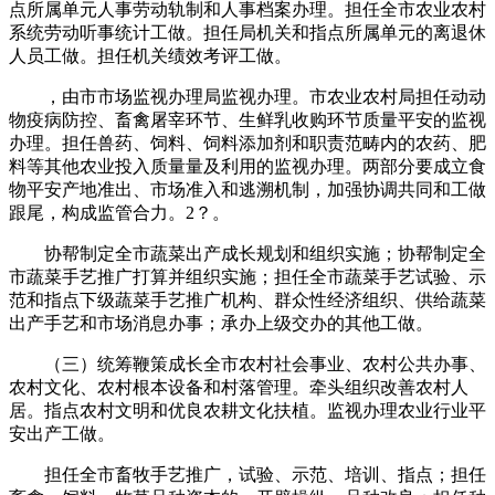
点所属单元人事劳动轨制和人事档案办理。担任全市农业农村
系统劳动听事统计工做。担任局机关和指点所属单元的离退休
人员工做。担任机关绩效考评工做。
，由市市场监视办理局监视办理。市农业农村局担任动动
物疫病防控、畜禽屠宰环节、生鲜乳收购环节质量平安的监视
办理。担任兽药、饲料、饲料添加剂和职责范畴内的农药、肥
料等其他农业投入质量量及利用的监视办理。两部分要成立食
物平安产地准出、市场准入和逃溯机制，加强协调共同和工做
跟尾，构成监管合力。2？。
协帮制定全市蔬菜出产成长规划和组织实施；协帮制定全
市蔬菜手艺推广打算并组织实施；担任全市蔬菜手艺试验、示
范和指点下级蔬菜手艺推广机构、群众性经济组织、供给蔬菜
出产手艺和市场消息办事；承办上级交办的其他工做。
（三）统筹鞭策成长全市农村社会事业、农村公共办事、
农村文化、农村根本设备和村落管理。牵头组织改善农村人
居。指点农村文明和优良农耕文化扶植。监视办理农业行业平
安出产工做。
担任全市畜牧手艺推广，试验、示范、培训、指点；担任