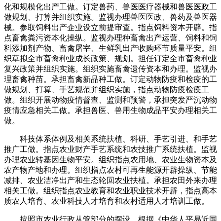
化和规模化出产工做。订定兽药、兽医医疗器械和兽医医政工
做规划、打算并组织实施。监视办理兽医医政、兽药及兽医器
械。参取饲料出产企业设立前提审查。指点饲料资本开辟。指
点畜禽粪污资本化操纵。监视办理种畜禽出产运营、饲料和饲
料添加剂产物、畜禽屠宰、生鲜乳出产收购环节质量平安。组
织草拟全市畜禽种业成长政策、规划。担任订定全市畜禽种业
复兴政策并组织实施。组织实施畜禽遗传资本和办理。监视办
理畜禽种苗。承担畜禽新品种工做。订定动物防疫和检疫的工
做规划、打算、手艺规范并组织实施，指点动物防疫检疫工
做。组织开展动物疫情督查、监测和预警，承担突发严沉动物
疫情应急相关工做。承担兽医、兽用生物成品平安办理相关工
做。
科技体系体例及相关系统扶植、科研、手艺引进、和手艺
推广工做。指点农业财产手艺系统和农技推广系统扶植。监视
办理农业转基因生物平安。组织指点农用地、农业生物资本及
农产物产地和办理。组织指点农村可再生能源开辟操纵、节能
减排、农业洁净出产和生态轮回农业扶植。承担农田外来办理
相关工做。组织指点农业教育和农业职业技术开辟，指点高本
质农人培育、农业科技人才培育和农村适用人才培训工做。
按照市农业行政从管部分的摆设，根据《中华人平易近国