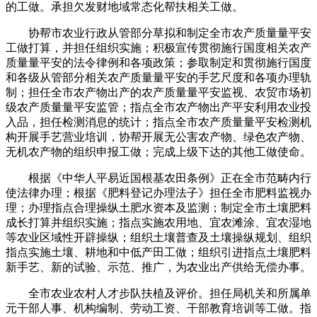
的工做。承担欠发财地域常态化帮扶相关工做。
协帮市农业行政从管部分草拟和制定全市农产质量量平安
工做打算，并担任组织实施；积极宣传贯彻施行国度相关农产
质量量平安的法令律例和各项政策；参取制定和贯彻施行国度
和各级从管部分相关农产质量量平安的手艺尺度和各项办理轨
制；担任全市农产物出产的农产质量量平安监视、农贸市场初
级农产质量量平安监管；指点全市农产物出产平安利用农业投
入品，担任检测消息的统计；指点全市农产质量量平安检测机
构开展手艺营业培训，协帮开展无公害农产物、绿色农产物、
无机农产物的组织申报工做；完成上级下达的其他工做使命。
根据《中华人平易近国根基农田条例》正在全市范畴内行
使法律办理；根据《肥料登记办理法子》担任全市肥料监视办
理；办理指点合理操纵土肥水资本及监测；制定全市土壤肥料
成长打算并组织实施；指点实施农用地、宜农滩涂、宜农湿地
等农业区域性开辟操纵；组织土壤普查及土壤操纵规划、组织
指点实施土壤、耕地和中低产田工做；组织引进指点土壤肥料
新手艺、新的试验、示范、推广，为农业出产供给无偿办事。
全市农业农村人才步队扶植及评价。担任局机关和所属单
元干部人事、机构编制、劳动工资、干部教育培训等工做。指