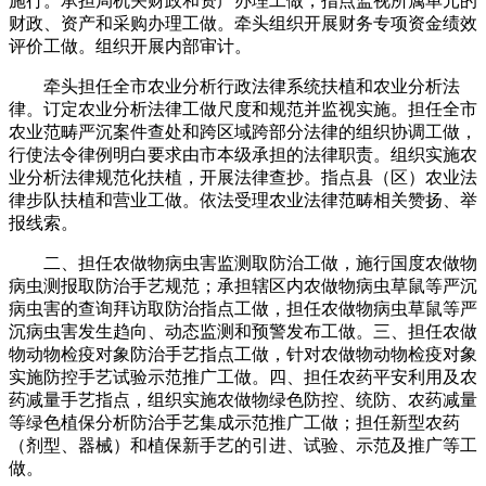
施行。承担局机关财政和资产办理工做，指点监视所属单元的
财政、资产和采购办理工做。牵头组织开展财务专项资金绩效
评价工做。组织开展内部审计。
牵头担任全市农业分析行政法律系统扶植和农业分析法
律。订定农业分析法律工做尺度和规范并监视实施。担任全市
农业范畴严沉案件查处和跨区域跨部分法律的组织协调工做，
行使法令律例明白要求由市本级承担的法律职责。组织实施农
业分析法律规范化扶植，开展法律查抄。指点县（区）农业法
律步队扶植和营业工做。依法受理农业法律范畴相关赞扬、举
报线索。
二、担任农做物病虫害监测取防治工做，施行国度农做物
病虫测报取防治手艺规范；承担辖区内农做物病虫草鼠等严沉
病虫害的查询拜访取防治指点工做，担任农做物病虫草鼠等严
沉病虫害发生趋向、动态监测和预警发布工做。三、担任农做
物动物检疫对象防治手艺指点工做，针对农做物动物检疫对象
实施防控手艺试验示范推广工做。四、担任农药平安利用及农
药减量手艺指点，组织实施农做物绿色防控、统防、农药减量
等绿色植保分析防治手艺集成示范推广工做；担任新型农药
（剂型、器械）和植保新手艺的引进、试验、示范及推广等工
做。