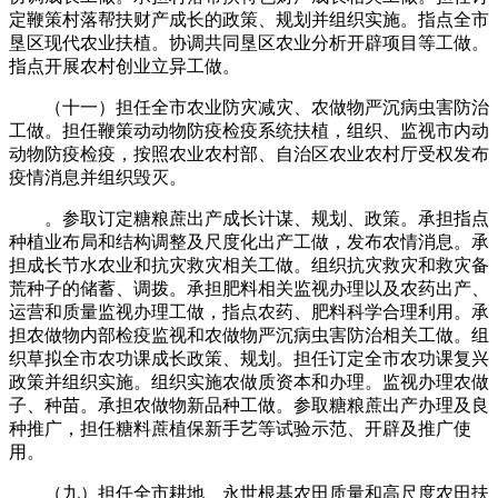
定鞭策村落帮扶财产成长的政策、规划并组织实施。指点全市
垦区现代农业扶植。协调共同垦区农业分析开辟项目等工做。
指点开展农村创业立异工做。
（十一）担任全市农业防灾减灾、农做物严沉病虫害防治
工做。担任鞭策动动物防疫检疫系统扶植，组织、监视市内动
动物防疫检疫，按照农业农村部、自治区农业农村厅受权发布
疫情消息并组织毁灭。
。参取订定糖粮蔗出产成长计谋、规划、政策。承担指点
种植业布局和结构调整及尺度化出产工做，发布农情消息。承
担成长节水农业和抗灾救灾相关工做。组织抗灾救灾和救灾备
荒种子的储蓄、调拨。承担肥料相关监视办理以及农药出产、
运营和质量监视办理工做，指点农药、肥料科学合理利用。承
担农做物内部检疫监视和农做物严沉病虫害防治相关工做。组
织草拟全市农功课成长政策、规划。担任订定全市农功课复兴
政策并组织实施。组织实施农做质资本和办理。监视办理农做
子、种苗。承担农做物新品种工做。参取糖粮蔗出产办理及良
种推广，担任糖料蔗植保新手艺等试验示范、开辟及推广使
用。
（九）担任全市耕地、永世根基农田质量和高尺度农田扶