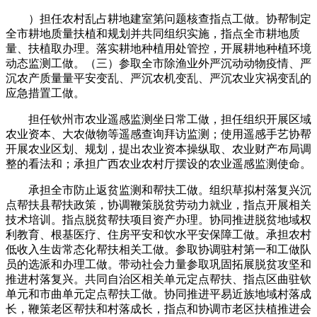
）担任农村乱占耕地建室第问题核查指点工做。协帮制定
全市耕地质量扶植和规划并共同组织实施，指点全市耕地质
量、扶植取办理。落实耕地种植用处管控，开展耕地种植环境
动态监测工做。（三）参取全市除渔业外严沉动动物疫情、严
沉农产质量量平安变乱、严沉农机变乱、严沉农业灾祸变乱的
应急措置工做。
担任钦州市农业遥感监测坐日常工做，担任组织开展区域
农业资本、大农做物等遥感查询拜访监测；使用遥感手艺协帮
开展农业区划、规划，提出农业资本操纵取、农业财产布局调
整的看法和；承担广西农业农村厅摆设的农业遥感监测使命。
承担全市防止返贫监测和帮扶工做。组织草拟村落复兴沉
点帮扶县帮扶政策，协调鞭策脱贫劳动力就业，指点开展相关
技术培训。指点脱贫帮扶项目资产办理。协同推进脱贫地域权
利教育、根基医疗、住房平安和饮水平安保障工做。承担农村
低收入生齿常态化帮扶相关工做。参取协调驻村第一和工做队
员的选派和办理工做。带动社会力量参取巩固拓展脱贫攻坚和
推进村落复兴。共同自治区相关单元定点帮扶、指点区曲驻钦
单元和市曲单元定点帮扶工做。协同推进平易近族地域村落成
长，鞭策老区帮扶和村落成长，指点和协调市老区扶植推进会