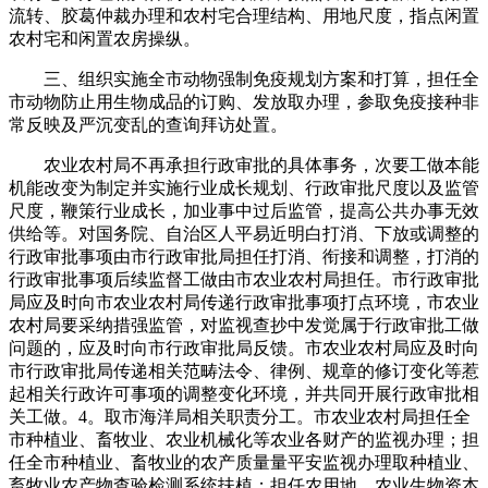
流转、胶葛仲裁办理和农村宅合理结构、用地尺度，指点闲置
农村宅和闲置农房操纵。
三、组织实施全市动物强制免疫规划方案和打算，担任全
市动物防止用生物成品的订购、发放取办理，参取免疫接种非
常反映及严沉变乱的查询拜访处置。
农业农村局不再承担行政审批的具体事务，次要工做本能
机能改变为制定并实施行业成长规划、行政审批尺度以及监管
尺度，鞭策行业成长，加业事中过后监管，提高公共办事无效
供给等。对国务院、自治区人平易近明白打消、下放或调整的
行政审批事项由市行政审批局担任打消、衔接和调整，打消的
行政审批事项后续监督工做由市农业农村局担任。市行政审批
局应及时向市农业农村局传递行政审批事项打点环境，市农业
农村局要采纳措强监管，对监视查抄中发觉属于行政审批工做
问题的，应及时向市行政审批局反馈。市农业农村局应及时向
市行政审批局传递相关范畴法令、律例、规章的修订变化等惹
起相关行政许可事项的调整变化环境，并共同开展行政审批相
关工做。4。取市海洋局相关职责分工。市农业农村局担任全
市种植业、畜牧业、农业机械化等农业各财产的监视办理；担
任全市种植业、畜牧业的农产质量量平安监视办理取种植业、
畜牧业农产物查验检测系统扶植；担任农用地、农业生物资本