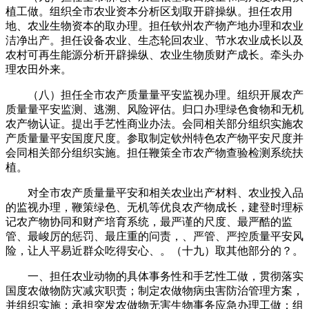
植工做。组织全市农业资本分析区划取开辟操纵。担任农用
地、农业生物资本的取办理。担任钦州农产物产地办理和农业
洁净出产。担任设备农业、生态轮回农业、节水农业成长以及
农村可再生能源分析开辟操纵、农业生物质财产成长。牵头办
理农田外来。
（八）担任全市农产质量量平安监视办理。组织开展农产
质量量平安监测、逃溯、风险评估。归口办理绿色食物和无机
农产物认证。提出手艺性商业办法。会同相关部分组织实施农
产质量量平安国度尺度。参取制定钦州特色农产物平安尺度并
会同相关部分组织实施。担任鞭策全市农产物查验检测系统扶
植。
对全市农产质量量平安和相关农业出产材料、农业投入品
的监视办理，鞭策绿色、无机等优良农产物成长，建登时理标
记农产物协同和财产培育系统，最严谨的尺度、最严酷的监
管、最峻厉的惩罚、最庄重的问责，、严管、严控质量平安风
险，让人平易近群众吃得安心、。（十九）取其他部分的？。
一、担任农业动物的具体事务性和手艺性工做，贯彻落实
国度农做物防灾减灾职责；制定农做物病虫害防治管理方案，
并组织实施；承担突发农做物无害生物事务应急办理工做；组