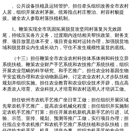
、公共设备扶植及运转管护。担任牵头组织改善全市农村
人居，组织开展农村茅厕。统筹指点村庄整治、村容村貌提
拔。健全农人参取村落扶植机制。
1。鞭策实现全市巩固拓展脱贫攻坚同村落复兴无效跟
尾，持续压实各方义务，过渡期内连结相关帮扶政策、财务支
撑、项目放置总体不变，项目资金相对运转办理，加强脱贫地
域和脱贫群众内生成长动力，守住不发生规模性返贫的底线。
（十三）担任鞭策全市农业农村科技体系体例和科技立异
系统扶植。鞭策农业财产手艺系统和农技推广系统扶植，组织
开展农业范畴的科学研究、和手艺推广。担任农业转基因生物
平安监视办理和农业动物新品种。订定农业农村人才步队扶植
规划并组织实施。担任农业教育和农业职业技术开辟，指点高
本质农人培育、农业科技人才培育和农村适用人才培训工做。
担任钦州市农机手艺推广坐日常工做；担任组织开展区域
先辈农机手艺推广，提高农业机械化程度；担任组织并实施制
定农机手艺推广打算；担任开展农机新机具新手艺的引进、试
验、示范、宣传、规划、预测等推广工做，实行项目办理；担
任指点全市农机推广和农机手艺推广系统扶植和步队扶植；担
任供给农机手艺、机具、消息办事，组织农机手艺的专业培