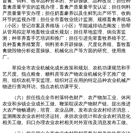
畜禽、饲料、牧草品种资本的、开辟操纵、品种改良；担任种
畜禽质量平安的监视办理，畜禽产质量量平安认证；担任饲料
产质量量平安办理；担任奶畜豢养以及生鲜乳出产环节、收购
环节的监视办理；担任全市畜牧业统计监测、规模畜禽养殖场
（小区）登记存案及养殖场（小区）节能减排动态阐发；协帮
从管局拟定草地畜牧业成长规划；担任草地监理、病虫害监
测；种草养畜手艺培训和推广；担任引进先辈畜牧养殖手艺、
良种畜禽养殖繁育、饲料资本开辟操纵、尺度化养殖、畜牧畜
禽烧毁物分析处置操纵、机械化出产等方面的研究、使用推
广。
草拟全市农业机械化成长政策和规划、农机功课规范和手
艺尺度。指点粮食、糖料蔗等农产物农业机械化手艺推广使
用。组织农机平安监理。组织对正在用的特定品种农业机械产
物进行查询拜访。指点农机功课平安。
（六）担任指点全市村落特色财产、农产物加工业、休闲
农业和乡镇企业成长工做。鞭策耽误农产物财产链。提出推进
大农产物畅通的，培育、农业品牌。发布农业农村经济消息，
监测阐发农业农村经济运转。承担农业统计和农业农村消息化
相关工做。归口办理农业农村相关对外宣传及消息发布工做。