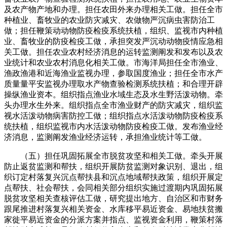
及农产物产地和办理。担任农田外来办理相关工做。担任全市
种植业、畜牧业的农业防灾减灾、农做物严沉病虫害防治工
做；担任鞭策动动物防疫检疫系统扶植，组织、监视市内种植
业、畜牧业的防疫检疫工做，承担突发严沉动动物疫情应急相
关工做。担任农业农村经济消息的运转监测阐发和发布以及农
业统计和农业农村消息化相关工做。市海洋局担任全市渔业、
渔政渔港和近海渔业监视办理，参取国度渔业；担任全市水产
质量量平安监视办理取水产物查验检测系统扶植；和合理开辟
操纵渔业资本。组织指点渔业水域生态及水生野活泼动物。牵
头办理水生外来。组织指点全市渔业财产的防灾减灾，组织监
视水活泼动物病害防控工做；组织指点水活泼动物防疫检疫系
统扶植，组织监视市内水活泼动物防疫检疫工做。发布渔业经
济消息，监测阐发渔业经济运转，承担渔业统计等工做。
（五）担任巩固拓展全市脱贫攻坚和相关工做。牵头开展
防止返贫监测和帮扶，组织开展防贫监测对象识别、退出，组
织订定村落复兴沉点帮扶县和沉点地域帮扶政策，组织开展定
点帮扶、社会帮扶，会同相关部分组织实施过渡期内巩固拓展
脱贫攻坚相关查核评估工做，研究提出地方、自治区和市财务
跟尾推进村落复兴相关资金、水库移平易近资金、易地扶贫搬
家徙平易近资金的分派方案并指点、监视资金利用，鞭策村落