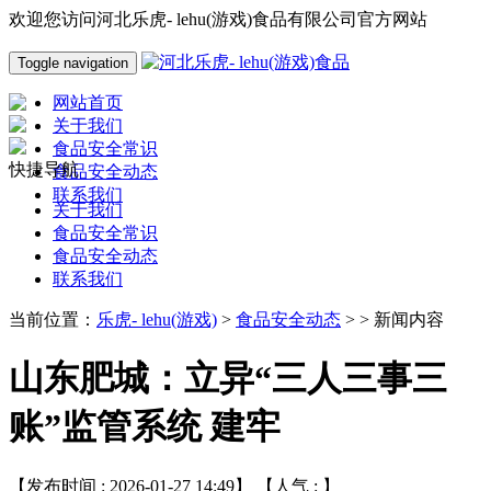
欢迎您访问河北乐虎- lehu(游戏)食品有限公司官方网站
Toggle navigation
网站首页
关于我们
食品安全常识
快捷导航
食品安全动态
联系我们
关于我们
食品安全常识
食品安全动态
联系我们
当前位置：
乐虎- lehu(游戏)
>
食品安全动态
> > 新闻内容
山东肥城：立异“三人三事三
账”监管系统 建牢
【发布时间 : 2026-01-27 14:49】 【人气 :
】