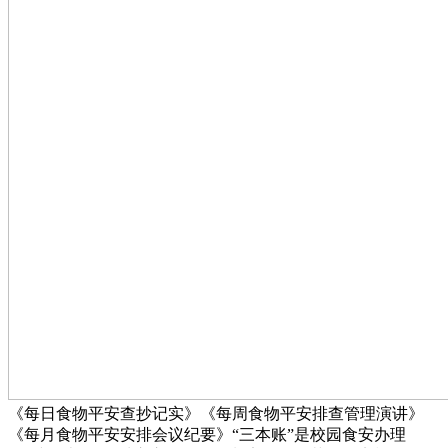
《每日食物平安查抄记实》《每周食物平安排查管理演讲》
《每月食物平安安排会议纪要》“三本账”是校园食安办理