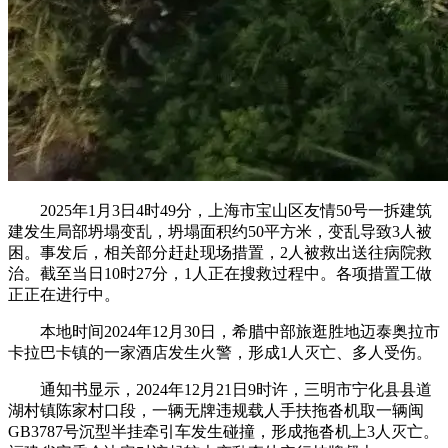
2025年1月3日4时49分，上海市宝山区友情50号一拆建筑
建发生局部坍塌变乱，坍塌面积约50平方米，变乱导致3人被
困。事发后，相关部分赶赴现场措置，2人被救出送往病院救
治。截至当日10时27分，1人正在搜救过程中。各项措置工做
正正在进行中。
本地时间2024年12月30日，希腊中部旅逛胜地迈泰奥拉市
卡拉巴卡镇的一家酒店发生火警，形成1人灭亡、多人受伤。
通知书显示，2024年12月21日9时许，三明市宁化县县道
湖村镇陈家村口段，一辆无牌违规载人手扶拖沓机取一辆闽
GB3787号沉型半挂牵引车发生碰撞，形成拖沓机上3人灭亡。