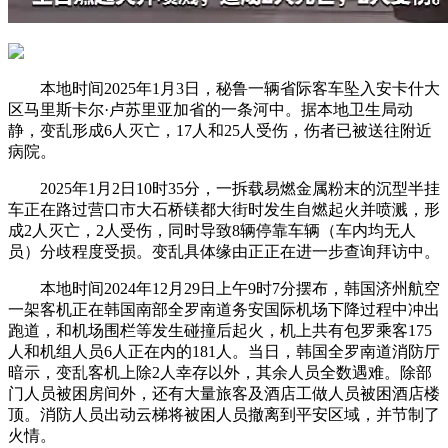
本地时间2025年1月3日，秘鲁一辆省际客车坠入安卡什大
区马里斯卡尔·卢苏里亚加省的一条河中。据本地卫生局动
静，变乱形成6人灭亡，17人和25人受伤，伤者已被送往附近
病院。
2025年1月2日10时35分，一拆载易燃金属粉末的沉型半挂
车正在路过营口市大石桥镁都大街时发生自燃起火并喷溅，形
成2人灭亡，2人受伤，同时导致8辆停靠车辆（车内均无人
员）分歧程度受损。变乱具体缘由正正在进一步查询拜访中。
本地时间2024年12月29日上午9时7分摆布，韩国济州航空
一架客机正在韩国南部全罗南道务安国际机场下降过程中冲出
跑道，和机场围栏等发生碰撞后起火，机上共有包罗乘客175
人和机组人员6人正在内的181人。当日，韩国全罗南道消防厅
暗示，变乱客机上除2人幸存以外，其余人员全数遇难。除部
门人员被困房间外，还有大量旅客及酒店工做人员被困酒店楼
顶。消防人员出动云梯将被困人员撤离到平安区域，并节制了
火情。