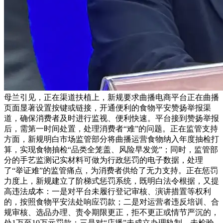
母兰引见，正在渠道扶植上，新规要求曲播电商平台正在曲播
页面显著设置按键或链接，开通便利的食物平安赞扬举报渠
道，确保消费者及时进行监视、便利快速。平台接到赞扬举报
后，需第一时间处置，处理消费者“难”的问题。正在监管支持
方面，新规明白市场监管部分将曲播运营食物纳入年度抽检打
算，实现食物抽检“品类全笼盖、风险早发觉”；同时，监管部
分的手艺监测记实材料可做为行政惩罚的电子数据，处理
了“举证难”的监管痛点，为消费者供给了无力支持。正在惩罚
力度上，新规建立了阶梯式惩罚系统，既明白法令根据，又提
高违法成本：一是对平台未履行登记审核、演讲措置等权利
的，按照食物平安法处响应罚款；二是对运营者违反培训、合
规审核、选品办理、责令期限更正，拒不更正或情节严沉的，
处1万至10万元罚款；三是对“店播”未成立办理轨制、未检验