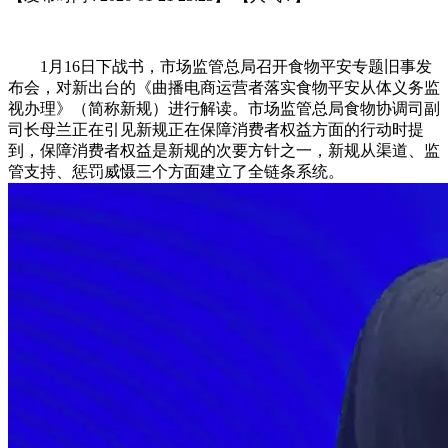
1月16日下战书，市场监管总局召开食物平安专题旧事发
布会，对新出台的《曲播电商运营者落实食物平安从体义务监
视办理》（简称新规）进行解读。市场监管总局食物协调司副
司长母兰正在引见新规正在保障消费者权益方面的行动时提
到，保障消费者权益是新规的次要方针之一，新规从渠道、监
管支持、惩罚威慑三个方面建立了全链条系统。