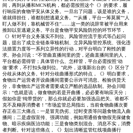
间，再到从播和MCN机构，都必需按照这个《》的要求，履
行响应的食物平安从体义务。一旦出了问题，该是谁的义务，
谁就得担任，谁都别想逃避义务。”“从播，平台一筹莫展”“人
盯人做不到，靠机械管不住”……这一类的说辞常被平台用来
推卸以至逃避义务。平台是食物平安风险防控的环节环节，
《》针对平台义务落实不到位、风险管控流于形式等凸起问
题，提出了成立全链条审核机制、立异风险管控系统、强化违
法措置力度等一系列立异性的行动，对平台明白了刚性的要
求。孙会川说：“不管曲直播间里的货，还曲直播间里的人，
平台都必需得管；具体管什么、怎样管，平台必需按照‘动
做’要求，不打扣头做到位。”此外，这项新出台的《》区分了
分歧从体的义务。针对分歧曲播形式的特点，《》明白要求，
食物出产运营者开设曲播间需要公示许可消息、检验供货天
分，非食物出产运营者需要成立严酷的选品轨制。孙会川暗
示：“也就是说，做食物的若是开曲播，必必要有响应天分；
假如你是‘纯带货的’，那么你就必必要加强选品把关。谁都不
克不及糊弄消费者！”市场监管总局指出，当前食物曲播次要
存正在三大痛点：一是冒充伪劣、过时变质等问题食物流入曲
播间；二是虚假宣传、强调功能，例如用通俗食物假充保健食
物、暗示疾病医治功能；三是食物类别混合、消息不实，消费
者判断。针对这些痛点，《》划出清晰监管红线项曲播行