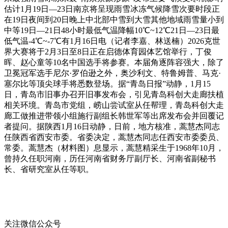
估计1月19日—23日南京将呈现雨雪冰冻气候降雪次要时段正
在19日夜间到20日晚上中北部中雪到大雪其他地域雨雪量小到
中等19日—21日48小时最低气温降幅10℃~12℃21日—23日最
低气温-4℃~-7℃有1月16日电（记者李嘉、林送楠）2026克世
界大赛将于2月3日至8日正在启德体育园体艺馆举行，丁俊
晖、赵心童等10名中国选手将参赛。本届角逐阵容强大，除了
卫冕冠军选手尼尔·罗伯逊之外，奥沙利文、特鲁姆普、马克·
塞尔比等顶尖球手将悉数登场。据“青岛日报”动静，1月15
日，青岛市旧事办召开旧事发布会，引见青岛科创大走廊扶植
相关环境。青岛市党组，崂山尝试室从任帮理，青岛科创大走
廊工做推进带领小组施行副组长韩世军等出席发布会并回覆记
者提问。据陕西1月16日动静，日前，地方核准，蒿慧杰同志
任陕西省西安市委。省委决定，蒿慧杰同志任西安市委委员、
常委。蒿慧杰（材料图）息显示，蒿慧精采生于1968年10月，
曾持久任职河南，历任河南省财务厅副厅长、河南省副秘书
长、省研究室从任等职。
关注微信公众号