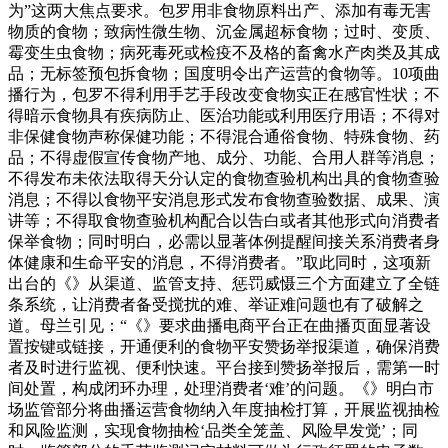
为”这两大焦点要求。包罗用非食物原料出产、添加有毒无害
物质的食物；致病性微生物、沉金属超标食物；过时、变质、
霉变生虫食物；病死毒死或检疫不及格的畜禽水产肉类及其成
品；无标签预包拆食物；国度明令出产运营的食物等。10项曲
播行为，包罗不得利用手艺手段改变食物实正在感官性状；不
得暗示食物具有疾病防止、医治功能或利用医疗用语；不得对
非保健食物声称保健功能；不得混合通俗食物、特殊食物、药
品；不得虚假宣传食物产地、成分、功能、合用人群等消息；
不得发布未依法取得天分认定的食物查验机构出具的食物查验
消息；不得以食物平安消息形式发布食物查验数据、成果、演
讲等；不得取食物查验机构配合以告白或者其他形式向消费者
保举食物；同时明白，必需以显著体例提醒间接关系消费者身
体健康和生命平安的消息，不得消费者。”取此同时，这项新
出台的《》从渠道、监管支持、惩罚威慑三个方面建立了全链
条系统，让消费者备受搅扰的难、举证难问题也有了破解之
道。母兰引见：“《》要求曲播电商平台正在曲播页面显著设
置按键或链接，开通便利的食物平安赞扬举报渠道，确保消费
者及时进行监视、便利快速。平台接到赞扬举报后，需第一时
间处置，构成闭环办理，处理消费者‘难’的问题。《》明白市
场监管部分将曲播运营食物纳入年度抽检打算，开展监视抽检
和风险监测，实现食物抽检‘品类全笼盖、风险早发觉’；同