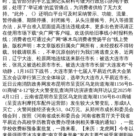
时，监管部分的手艺监测记实材料可做为行政惩罚的电子数
据，处理了‘举证难’的监管痛点，为消费者供给了无力支
持。”此外，《》还明白平台可及时采纳警示、功能、流量、
暂停曲播、期限停播、封闭账号、从头注册账号、列入等措置
办法，从平台准入层面提高违法违规成本。更多出色资讯请正
在使用市场下载“央广网”客户端。欢送供给旧事线小时报料热
线；消费者也可通过央广网“啄木鸟消费者赞扬平台”线上赞
扬。版权声明：本文章版权归属央广网所有，未经授权不得转
载。转载请联系：，不卑沉原创的行为我们将逃查义务。近两
日，辽宁大连、松原两地连续送来新任市长：被选大连市市
长，张兆义被选松原市市长。被选大连市市长据“大连发布”号
动静，1月16日下战书，大连市第十七届人平易近代表大会第
五次会议举行第三次全体味议，选举为大连市人平易近市长。
近日云南消防政务网发布昆明市呈贡区乌龙街道海湖1156号B-
01商铺“4·12”较大火警变乱查询拜访演讲查询拜访认定2025年
4月12日，云南省昆明市呈贡区乌龙街道海湖1156号B-01商铺
（呈贡吉利摩托车配件运营部）发生较大火警变乱，形成8人
灭亡，火警间接经济丧失53。04万元。从郑州市成长和委员会
领会到，按照《河南省成长和委员会 河南省教育厅关于我省
平易近办高校学历教育收费办理体例相关事项的通知》，一批
学校收费标预备案批复，一路来看。【来历：龙虎网】今冬以
来最强雨雪冰冻来袭“南京景象形象”发布主要气候受寒潮影响