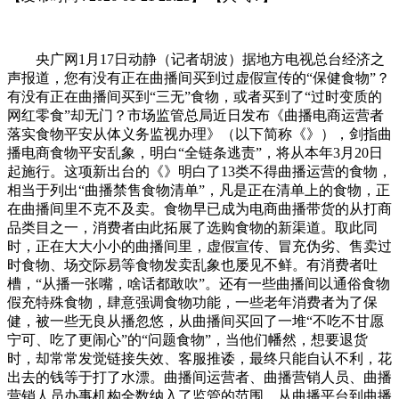
央广网1月17日动静（记者胡波）据地方电视总台经济之
声报道，您有没有正在曲播间买到过虚假宣传的“保健食物”？
有没有正在曲播间买到“三无”食物，或者买到了“过时变质的
网红零食”却无门？市场监管总局近日发布《曲播电商运营者
落实食物平安从体义务监视办理》（以下简称《》），剑指曲
播电商食物平安乱象，明白“全链条逃责”，将从本年3月20日
起施行。这项新出台的《》明白了13类不得曲播运营的食物，
相当于列出“曲播禁售食物清单”，凡是正在清单上的食物，正
在曲播间里不克不及卖。食物早已成为电商曲播带货的从打商
品类目之一，消费者由此拓展了选购食物的新渠道。取此同
时，正在大大小小的曲播间里，虚假宣传、冒充伪劣、售卖过
时食物、场交际易等食物发卖乱象也屡见不鲜。有消费者吐
槽，“从播一张嘴，啥话都敢吹”。还有一些曲播间以通俗食物
假充特殊食物，肆意强调食物功能，一些老年消费者为了保
健，被一些无良从播忽悠，从曲播间买回了一堆“不吃不甘愿
宁可、吃了更闹心”的“问题食物”，当他们幡然，想要退货
时，却常常发觉链接失效、客服推诿，最终只能自认不利，花
出去的钱等于打了水漂。曲播间运营者、曲播营销人员、曲播
营销人员办事机构全数纳入了监管的范围。从曲播平台到曲播