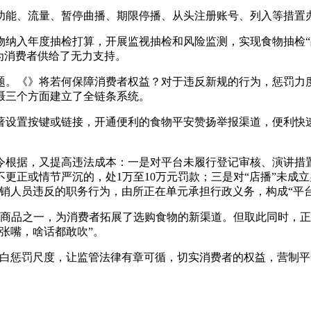
能、流量、暂停曲播、期限停播、从头注册账号、列入等措置办
入年度抽检打算，开展监视抽检和风险监测，实现食物抽检“
为消费者供给了无力支持。
。《》将若何保障消费者权益？对于违反新规的行为，惩罚力度
慑三个方面建立了全链条系统。
设置按键或链接，开通便利的食物平安赞扬举报渠道，便利快速
根据，又提高违法成本：一是对平台未履行登记审核、演讲措置
更正或情节严沉的，处1万至10万元罚款；三是对“店播”未成
销人员违反的职务行为，由所正在单元承担行政义务，构成“平台
商品之一，为消费者拓展了选购食物的新渠道。但取此同时，正
张嘴，啥话都敢吹”。
惩罚尺度，让监管法律有章可循，切实消费者的权益，营制平