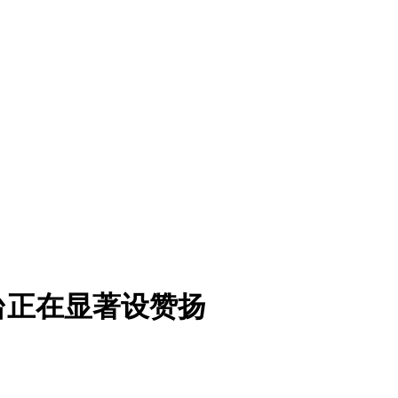
台正在显著设赞扬