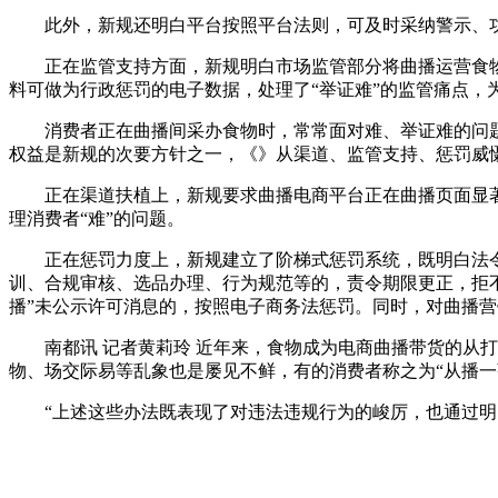
此外，新规还明白平台按照平台法则，可及时采纳警示、功
正在监管支持方面，新规明白市场监管部分将曲播运营食物纳
料可做为行政惩罚的电子数据，处理了“举证难”的监管痛点，
消费者正在曲播间采办食物时，常常面对难、举证难的问题
权益是新规的次要方针之一，《》从渠道、监管支持、惩罚威
正在渠道扶植上，新规要求曲播电商平台正在曲播页面显著
理消费者“难”的问题。
正在惩罚力度上，新规建立了阶梯式惩罚系统，既明白法令
训、合规审核、选品办理、行为规范等的，责令期限更正，拒不
播”未公示许可消息的，按照电子商务法惩罚。同时，对曲播营
南都讯 记者黄莉玲 近年来，食物成为电商曲播带货的从打
物、场交际易等乱象也是屡见不鲜，有的消费者称之为“从播一
“上述这些办法既表现了对违法违规行为的峻厉，也通过明白