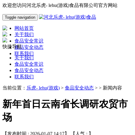
欢迎您访问河北乐虎- lehu(游戏)食品有限公司官方网站
Toggle navigation
网站首页
关于我们
食品安全常识
快捷导航
食品安全动态
联系我们
关于我们
食品安全常识
食品安全动态
联系我们
当前位置：
乐虎- lehu(游戏)
>
食品安全动态
> > 新闻内容
新年首日云南省长调研农贸市
场
【发布时间 : 2026-01-07 14:17】 【人气 :
】