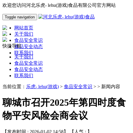
欢迎您访问河北乐虎- lehu(游戏)食品有限公司官方网站
Toggle navigation
网站首页
关于我们
食品安全常识
快捷导航
食品安全动态
联系我们
关于我们
食品安全常识
食品安全动态
联系我们
当前位置：
乐虎- lehu(游戏)
>
食品安全常识
> > 新闻内容
聊城市召开2025年第四时度食
物平安风险会商会议
【发布时间 : 2026-01-02 14:58】 【人气 :
】