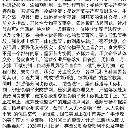
料进货检验、添加剂利用、出产过程节制；畅通环节要严查储
存前提、索证索票、冷链物流；餐饮环节要严查后厨卫生、生
熟分隔、餐具消毒，出格是大年夜饭、团拜宴的集体会餐，提
前介入指点，群体性食物平安事务。四是紧盯凸起问题。针对
节前可能呈现的“傍名牌”、虚假宣传、价钱欺诈等违法行为，
以及收集订餐、曲播带货等新业态的监管盲区，要立异监管手
段，强化线上线下一体化监管，做到露头就打、毫不姑息。会
议强调，要强化义务落实，凝结食物平安监管合力。食物平安
不是一个部分的事，需要各方协同、齐抓共管。压实企业从体
义务，督促食物出产运营企业严酷落实“日管控、周排查、月
安排”工做机制，自动开展风险自查自纠，做到来历可溯、过
程可控、去向可查。压实部分监管义务，各单元和各科室要各
司其职、亲近共同，构成“横向到边、纵向到底”的监管收集。
同时，加强部分间协做联动，结合法律、案件移送等工做机
制，织密食物平安防护网。压实属地办理义务，严酷落实处所
党政同责要求，鞭策各级党委把食物平安工做抓正在手上、扛
正在肩上，统筹处理监管中的难点堵点问题。通顺赞扬举报渠
道，指导群众参取监视，营制“人人关怀食物平安、人人食物
平安”的优良空气。据报道，担任美国正在中南美洲军事步履
的美军南方司令部称，12月30日的袭击方针是“三艘构成船队
的贩毒船”。2026年1月1日起，存量公积金贷款利率以及存量