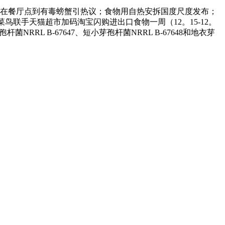
友正在餐厅点到有毒螃蟹引热议；食物用自热安拆国度尺度发布；
幕；菜鸟联手天猫超市加码淘宝闪购进出口食物一周（12。15-12。
RL B-67647、短小芽孢杆菌NRRL B-67648和地衣芽