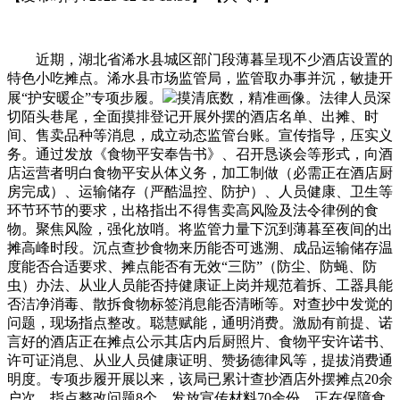
近期，湖北省浠水县城区部门段薄暮呈现不少酒店设置的
特色小吃摊点。浠水县市场监管局，监管取办事并沉，敏捷开
展“护安暖企”专项步履。
摸清底数，精准画像。法律人员深
切陌头巷尾，全面摸排登记开展外摆的酒店名单、出摊、时
间、售卖品种等消息，成立动态监管台账。宣传指导，压实义
务。通过发放《食物平安奉告书》、召开恳谈会等形式，向酒
店运营者明白食物平安从体义务，加工制做（必需正在酒店厨
房完成）、运输储存（严酷温控、防护）、人员健康、卫生等
环节环节的要求，出格指出不得售卖高风险及法令律例的食
物。聚焦风险，强化放哨。将监管力量下沉到薄暮至夜间的出
摊高峰时段。沉点查抄食物来历能否可逃溯、成品运输储存温
度能否合适要求、摊点能否有无效“三防”（防尘、防蝇、防
虫）办法、从业人员能否持健康证上岗并规范着拆、工器具能
否洁净消毒、散拆食物标签消息能否清晰等。对查抄中发觉的
问题，现场指点整改。聪慧赋能，通明消费。激励有前提、诺
言好的酒店正在摊点公示其店内后厨照片、食物平安许诺书、
许可证消息、从业人员健康证明、赞扬德律风等，提拔消费通
明度。专项步履开展以来，该局已累计查抄酒店外摆摊点20余
户次，指点整改问题8个，发放宣传材料70余份。正在保障食