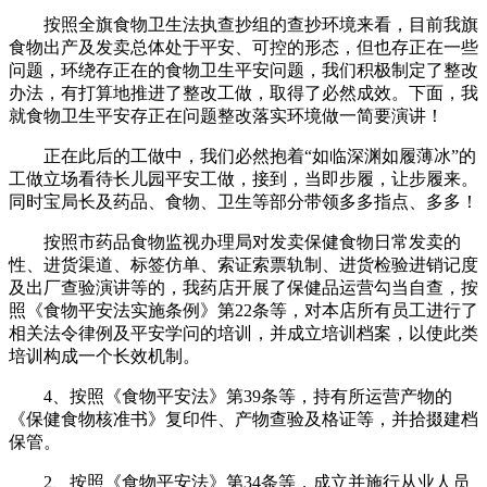
按照全旗食物卫生法执查抄组的查抄环境来看，目前我旗
食物出产及发卖总体处于平安、可控的形态，但也存正在一些
问题，环绕存正在的食物卫生平安问题，我们积极制定了整改
办法，有打算地推进了整改工做，取得了必然成效。下面，我
就食物卫生平安存正在问题整改落实环境做一简要演讲！
正在此后的工做中，我们必然抱着“如临深渊如履薄冰”的
工做立场看待长儿园平安工做，接到，当即步履，让步履来。
同时宝局长及药品、食物、卫生等部分带领多多指点、多多！
按照市药品食物监视办理局对发卖保健食物日常发卖的
性、进货渠道、标签仿单、索证索票轨制、进货检验进销记度
及出厂查验演讲等的，我药店开展了保健品运营勾当自查，按
照《食物平安法实施条例》第22条等，对本店所有员工进行了
相关法令律例及平安学问的培训，并成立培训档案，以使此类
培训构成一个长效机制。
4、按照《食物平安法》第39条等，持有所运营产物的
《保健食物核准书》复印件、产物查验及格证等，并拾掇建档
保管。
2、按照《食物平安法》第34条等，成立并施行从业人员