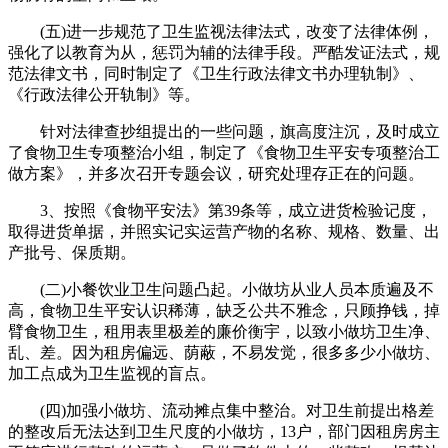
(五)进一步规范了卫生监视法律法式，改变了法律体例，
强化了以教育为从，惩罚为辅的法律手段。严酷发证法式，规
范法律文书，同时制定了《卫生行政法律文书办理轨制》、
《行政法律公开轨制》等。
针对法律查抄组提出的一些问题，旗高度注沉，及时成立
了食物卫生专项整治小组，制定了《食物卫生平安专项整治工
做方案》，并多次召开专题会议，研究处理存正在的问题。
3、按照《食物平安法》第39条等，成立进货检验记度，
取得进货单据，并照实记实运营产物的名称、规格、数量、出
产批号、保质期。
(二)小餐饮业卫生问题凸起。小做坊从业人员本质遍及不
高，食物卫生平安认识稀薄，缺乏公共不雅念，只顾挣钱，掉
臂食物卫生，租用表里极差的廉价衡宇，以致小做坊卫生净、
乱、差。因为租房偏远、荫蔽，不易发觉，很多多少小做坊、
加工点成为卫生监视的盲点。
(四)加强小做坊、流动摊点集中整治。对卫生前提出格差
的整改后无法达到卫生尺度的小做坊，13户，部门因租房房主