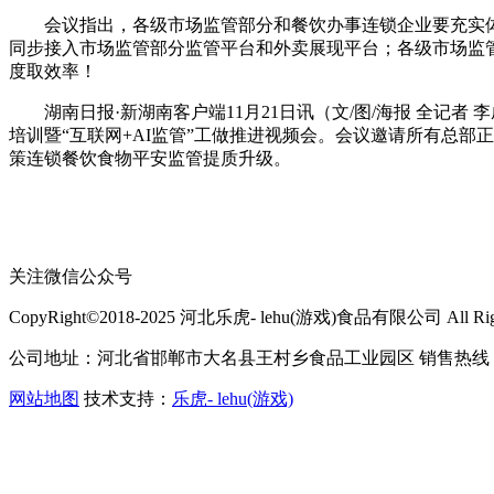
会议指出，各级市场监管部分和餐饮办事连锁企业要充实体会
同步接入市场监管部分监管平台和外卖展现平台；各级市场监管
度取效率！
湖南日报·新湖南客户端11月21日讯（文/图/海报 全记者
培训暨“互联网+AI监管”工做推进视频会。会议邀请所有总
策连锁餐饮食物平安监管提质升级。
关注微信公众号
CopyRight©2018-2025 河北乐虎- lehu(游戏)食品有限公司 All Right
公司地址：河北省邯郸市大名县王村乡食品工业园区 销售热线：400-
网站地图
技术支持：
乐虎- lehu(游戏)