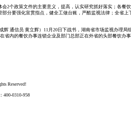
2个政策文件的主要意义，提高，认实研究抓好落实；各餐饮办
部分要强化宣贯指点，健全工做台账，严酷监视法律；全省上下要
 李成辉 通信员 黄立辉）11月20日下战书，湖南省市场监视办
部正在省内的餐饮办事连锁企业及部门总部正在外省的头部餐饮办
s Reserved!
0310-958