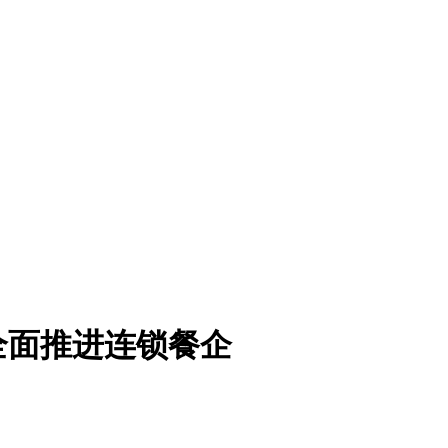
全面推进连锁餐企