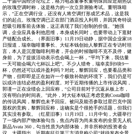
二十届中国经济论坛上，格力电器董事长董明珠回应近期热议
的玫瑰空调时称，这是格力的一次立异测验考试。董明珠暗
示，“正在空调行业，还没有人将空调打形成艺术品，这是我
们的起点。玫瑰空调已正在部门酒店投入利用，并因其奇特设
想吸引顾客前去体验，这正表现了我们创制的价值。”她强
调，企业应具备利他思维，本身成长同时，也要带动上下逛财
产链配合成长。（界面旧事）11月19日动静，据中国企业家18
日报道，瑞幸咖啡董事长、大钲本钱创始人黎辉正在专访时坦
言，本人是沉度咖啡利用者，开会的时候咖啡不克不及停，健
身前，为了提拔活动表示也会喝上一杯，“平均下来，我估量
一天可能会喝六七杯以上吧”。不少人猎奇，瑞幸卖到9块9一
杯，仍然还可以或许盈利吗？对此，黎辉回应，也要看品类和
产物，但即即是正在如许一个极致补助的环境下，我们仍是可
以或许连结必然的盈利程度。对于近期传播的上市传说风闻，
郭谨一正在业绩会上回应称，“公司目前对于沉返从板上市，
没有明白的时间表。”此外，对大钲本钱正考虑竞购Costa咖啡
的传说风闻，黎辉也未予回应。被问及能否参取过星巴克中国
股权的竞购，黎辉回应称，这确实是个很抢手的话题，但我们
其实没有参取。（红星旧事）11月19日，11月中旬，大疆举行
了一场内部产物体验勾当，焦点内容为尚未发布的全景无人机
新品Avata 360，勾当性质为内部体验，并非所称的投资者会
议。大疆指出，近期有征引第三方消息称公司“就待发布全景