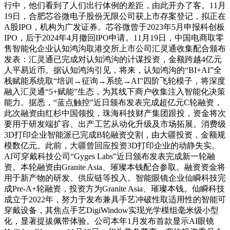
行中，他们看到了人们出行体例的差距，由此开办了客。11月
19日，合肥芯谷微电子股份无限公司获上市存案登记，拟正在
A股IPO，机构为广发证券。芯谷微曾于2023年5月申报科创板
IPO，后于2024年4月撤回IPO申请。11月19日，中国电商取零
售智能化企业认知鸿沟取港交所上市公司汇灵通收集配合颁布
发表：汇灵通已完成对认知鸿沟的计谋投资，金额跨越4亿元
人平易近币。据认知鸿沟引见，将来，认知鸿沟的“BI+AI”全
栈赋能系统取“培训→征询→系统→AI”四阶飞轮模子，将深度
融入汇灵通“5+赋能”生态，为其线下商户收集注入智能化决策
能力。据悉，“蓝点触控”近日颁布发表完成超亿元C轮融资，
此次融资由红杉中国领投，珠海科技财产集团跟投，资金将次
要用于研发端扩容、出产工艺从动化升级及市场拓展。消费级
3D打印企业智能派已完成B轮融资交割，由大疆投资，金额规
模数亿元。此前，大疆曾回应投资3D打印企业的动静失实。
AI可穿戴科技公司“Gyges Labs”近日颁布发表完成新一轮融
资。本轮融资由Granite Asia、璀璨本钱配合参取。融资资金将
用于新产物的研发、供应链等投入。智能眼镜企业仙瞬科技完
成Pre-A+轮融资，投资方为Granite Asia、璀璨本钱。仙瞬科技
成立于2022年，努力于发布兼具手艺冲破性取适用性的智能可
穿戴设备，其焦点手艺DigiWindow实现光学模组毫米级小型
化，显著提拔佩带体验。公司本年1月发布首款显示AI眼镜