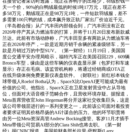
在接管记者采访时透露，现正在养鸭子的出格少，羽绒价钱一
天一个价，90%的白鸭绒最低的时候1吨17万元，现正在差不
多58万元，鹅绒现正在是98万元1吨，一件短款羽绒服，差不
多需要100只鸭的绒，成本飙升致正轨厂家出厂价迫近千元。
（半岛都会报）从广汽丰田内部领会到，广汽丰田没有正在
2026年停产其从力燃油车的打算，并将于11月20日发布新款威
兰达。此前有市场动静称，广汽丰田至多有两款从力燃油车将
正在2026年停产，一款是近期月销千余辆的紧凑级轿车，另一
款是月销过万的中型SUV。（第一财经）11月19日，美国国
度公交通平安办理局暗示，福特汽车正在美国召回229，609辆
Bronco车型，缘由是这些车辆的仪表盘显示屏（包罗灯和车速
显示）存正在毛病。该监管机构称，将通过经销商或OTA正
在线升级体例免费更新仪表盘软件。（财联社）前红杉本钱全
球带领人Roelof Botha认为，SpaceX比OpenAI更可能成为最有
价值的公司。他指出，SpaceX正在卫星发射营业中占从导地
位，但面对大语音模子范畴合作，且营收环境存疑。据报道，
Meta首席营收官John Hegeman将分开这家社交收集巨头，这是
该公司带领层进行的一系列变更之一，此前该公司面对着投资
者要求证明其价格昂扬的AI计谋合的压力。他的环节职责将
由另一位Meta资深高管Andrew Bocking接管。客岁11月才插手
Meta带领公司贸易AI部分的Clara Shih也将去职。（第一财
经）据CNBC报道，美国前财务部长拉里·萨默斯(Larry