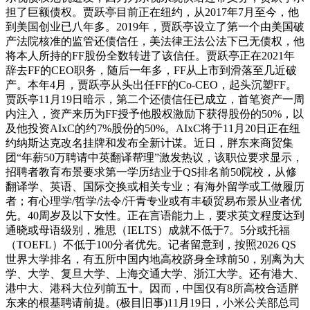
担了巨额债权。贾跃亭目前正在纽约，从2017年7月至今，他
到美国创业已八年多。2019年，贾跃亭设立了第一个由美国破
产法院核准的监管还债信任，美法律王法公法下已无债权，他
将本人所持的FF股份全数转进了该信任。贾跃亭正在2021年
辞去FF的CEO职务，随后一年多，FF从上市到滑落至几近破
产。本年4月，贾跃亭从头出任FF的Co-CEO，起头沉塑FF。
贾跃亭11月19日暗示，第二个还债信任已成立，首笔资产一周
内注入，资产来历为FF授予他股权激励下获得股份的50%，以
及他投资AIxC的约7%股份的50%。AIxC将于11月20日正在纽
约纳斯达克改名挂牌和发布全新计谋。近日，胖东来商贸集
团“年薪50万聘请中英翻译帮理”激发热议，该职位要求显示，
招聘者教育布景要求第一学历结业于QS排名前50院校，从修
翻译学、英语、国际交换或相关专业；有海外留学或工做履历
者；有心理学/哲学/法令/汗青专业或有丰硕贸易布景从业者优
先。40周岁及以下女性。正在言语能力上，要求英文程度达到
通晓或母语级别，雅思（IELTS）成就不低于7。5分或托福
（TOEFL）不低于100分者优先。记者留意到，按照2026 QS
世界大学排名，有五所中国内地高校跻身全球前50，别离为大
学、大学、复旦大学、上海交通大学、浙江大学。还有港大、
港中大、港科大位列前五十。因而，中国仅有8所高校合适胖
东来的根基聘请前提。(极目旧事)11月19日，小米公关部总司