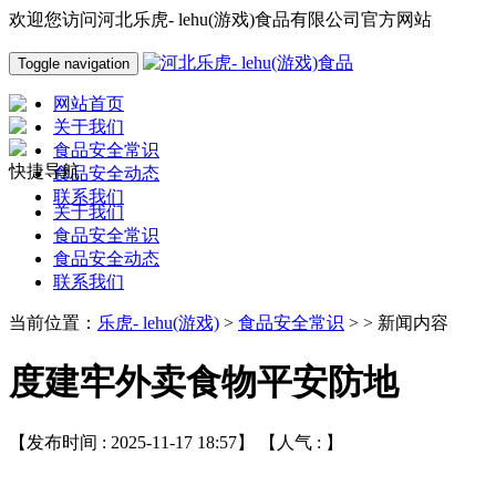
欢迎您访问河北乐虎- lehu(游戏)食品有限公司官方网站
Toggle navigation
网站首页
关于我们
食品安全常识
快捷导航
食品安全动态
联系我们
关于我们
食品安全常识
食品安全动态
联系我们
当前位置：
乐虎- lehu(游戏)
>
食品安全常识
> > 新闻内容
度建牢外卖食物平安防地
【发布时间 : 2025-11-17 18:57】 【人气 :
】