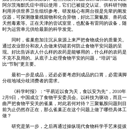
阿尔茨海默氏症中得以使用，它们已被提交认证、供科研刊物
利用并供世界卫生组织参考。研发核心有两台很是先辈的阐发
仪器，可探测微量残留物和化合异物，好比三聚氰胺、兽药或
天然毒素等。正在天津的尝试室里，也配备有雷同的设备，随
时为运营单元供给最新的科学发觉。
同时，雀巢愈加注沉从泉源上来严把食物成分的质量关。
通过农业部分和农人合做来切磋若何防止食物平安问题的呈
现。好比告诉农人什么样的农药是能够用的，什么样的农药是
不克不及用的。从底子上处理食物平安的问题，“培训”远
比“节制”更主要。
最初一步是成品，还必必要考虑到成品的口胃，必需满脚
分歧地域分歧消费者的需求。
《科学时报》：“平易近以食为天，食以安为先”，2010年
2月9日，中国成立了食物平安委员会。以科技为驱动，而且一
曲严把食物平安关的雀巢，对此若何对待？三聚氰胺问题到目
前为止仍然存正在，那么雀巢正在这个问题上做了哪些具体工
做？
研究是第一步，之后再通过操纵现代食物科学手艺来提拔