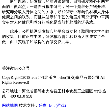
两年以来，研发核心的前进很是快。目前研发核心有两方
面的工做沉点：一是养分根本研究，另一个是养分产物开辟。
研究养分取人身体之间的关系，寻找保守中草药食材和人身体
健康之间的联系，而且从健康和手艺的角度来研究保守中草药
食材对人体健康和养分的感化是当前和此后的沉头戏。
此外，公司操纵研发核心的平台成立起了取国内大学合做
的收集，目前正在中国，研发核心曾经和13所大学成立了合
做，而且实现了所取得的合做交换共享。
关注微信公众号
CopyRight©2018-2025 河北乐虎- lehu(游戏)食品有限公司 All
Rights Reserved!
公司地址：河北省邯郸市大名县王村乡食品工业园区 销售热
线：400-0310-958
网站地图
技术支持：
乐虎- lehu(游戏)