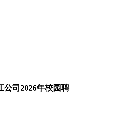
公司2026年校园聘