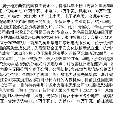
属于地方曲管的国有主要企业，持续14年上榜《财富》世界50
气电402。65万千瓦、水电37。2万千瓦、风电33。34万千瓦
、测控类、机械类、水利水电类、土木类、电子消息类、金属材料
，须完成学业并获得响应的学历、学位证书，专业对口。杭州华电半
浙江省燃机总拆机容量的19。87%，此中1号燃机（“半山一号
司衢州乌溪江分公司是国有大Ⅱ型企业，为乌溪江流域梯级开辟
下辖湖南镇和黄坛口两座梯级电坐，水电拆机7台，容量372M
2025年3月，前身为杭州华电江东热电无限公司，位于杭州市钱塘
碳的高质量成长思，先后荣获全国平安文化扶植示范企业、杭州
立于2012年7月，位于杭州经济手艺开辟区北部五洋288号，
于2014年1月11日正式投产，最大供热量200T/h。华电下沙
下沙大学城抱负的分布式能源规划点，对改善杭州市能源布局，
电力股份无限公司全资子公司。公司扶植2套9E燃气蒸汽结合轮回
植示范企业、全国5优胜机组、浙江省电力系统先辈集体、浙江
电浙江公司落实浙江区域项目成长方针的内设机构，目前担任国度新一
投资平台，目前持有衢州丰源水力发电无限公司40%股权及浙能
艺支撑。华电（浙江）新能源无限公司成立于2022年6月，总
浙江区域十余年，风电、光伏项目遍及于全省各个地市，规模及效
千瓦（含海优势电22。9万千瓦）、光伏127。41万千瓦。前往搜