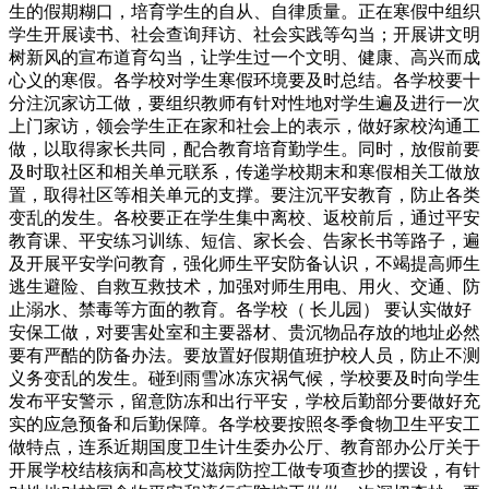
生的假期糊口，培育学生的自从、自律质量。正在寒假中组织
学生开展读书、社会查询拜访、社会实践等勾当；开展讲文明
树新风的宣布道育勾当，让学生过一个文明、健康、高兴而成
心义的寒假。各学校对学生寒假环境要及时总结。各学校要十
分注沉家访工做，要组织教师有针对性地对学生遍及进行一次
上门家访，领会学生正在家和社会上的表示，做好家校沟通工
做，以取得家长共同，配合教育培育勤学生。同时，放假前要
及时取社区和相关单元联系，传递学校期末和寒假相关工做放
置，取得社区等相关单元的支撑。要注沉平安教育，防止各类
变乱的发生。各校要正在学生集中离校、返校前后，通过平安
教育课、平安练习训练、短信、家长会、告家长书等路子，遍
及开展平安学问教育，强化师生平安防备认识，不竭提高师生
逃生避险、自救互救技术，加强对师生用电、用火、交通、防
止溺水、禁毒等方面的教育。各学校（ 长儿园） 要认实做好
安保工做，对要害处室和主要器材、贵沉物品存放的地址必然
要有严酷的防备办法。要放置好假期值班护校人员，防止不测
义务变乱的发生。碰到雨雪冰冻灾祸气候，学校要及时向学生
发布平安警示，留意防冻和出行平安，学校后勤部分要做好充
实的应急预备和后勤保障。各学校要按照冬季食物卫生平安工
做特点，连系近期国度卫生计生委办公厅、教育部办公厅关于
开展学校结核病和高校艾滋病防控工做专项查抄的摆设，有针