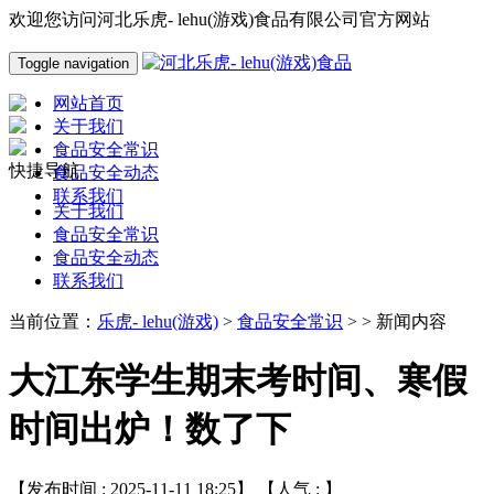
欢迎您访问河北乐虎- lehu(游戏)食品有限公司官方网站
Toggle navigation
网站首页
关于我们
食品安全常识
快捷导航
食品安全动态
联系我们
关于我们
食品安全常识
食品安全动态
联系我们
当前位置：
乐虎- lehu(游戏)
>
食品安全常识
> > 新闻内容
大江东学生期末考时间、寒假
时间出炉！数了下
【发布时间 : 2025-11-11 18:25】 【人气 :
】