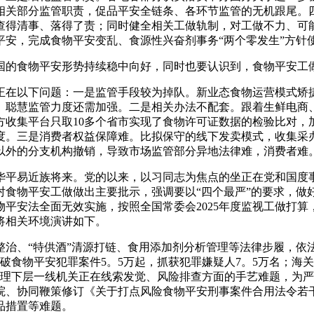
相关部分监管职责，促品平安全链条、各环节监管的无机跟尾。
查得清事、落得了责；同时健全相关工做轨制，对工做不力、可
安，完成食物平安变乱、食源性兴奋剂事务“两个零发生”方针
的食物平安形势持续稳中向好，同时也要认识到，食物平安工做
在以下问题：一是监管手段较为掉队。新业态食物运营模式矫
、聪慧监管力度还需加强。二是相关办法不配套。跟着生鲜电商
方收集平台只取10多个省市实现了食物许可证数据的检验比对，
度。三是消费者权益保障难。比拟保守的线下发卖模式，收集采
以外的分支机构撤销，导致市场监管部分异地法律难，消费者难
平易近族将来。党的以来，以习同志为焦点的坐正在党和国度事
食物平安工做做出主要批示，强调要以“四个最严”的要求，做好
平安法全面无效实施，按照全国常委会2025年度监视工做打算
将相关环境演讲如下。
、“特供酒”清源打链、食用添加剂分析管理等法律步履，依法沉
关侦破食物平安犯罪案件5。5万起，抓获犯罪嫌疑人7。5万名；海关
处理下层一线机关正在线索发觉、风险排查方面的手艺难题，为
院、协同鞭策修订《关于打点风险食物平安刑事案件合用法令若
品措置等难题。