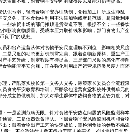
当笼盖面不敷，对食物平安学问的晓得度以及能力仍需提高。
认识亏弱，轻忽食物平安办理轨制，食物加工厂所卫生净乱
平安义务，正在食物中利用不法添加物或者超范畴、超限量利用
；一些农贸市场的部门摊贩进货渠道不明、根据不全；一些餐饮
合作影响食物质量。受成本压力取价钱和影响，部门食物出产企
币良币”的现患。
员和出产运营从体对食物平安尺度理解不到位，影响相关尺度
。二是尺度的动态更新机制需完美。跟着食物新原料、重生产工
财产手艺升级，制定程度有待提高。三是部门尺度的感化有待阐
定食物能否平安合规，正在强化利用出产运营规范类尺度方面还
理，严酷落实校长第一义务人义务，鞭策家长委员会全流程深
人员食物平安教育和培训，严酷承包运营食堂和校外供餐单元的
部分成立协做机制，加大对学生群体中热销食物的监管力度，对
：一是监测范畴无限。针对食物平安热点问题的风险监测样本
并预警。二是仪器设备掉队。下层食物平安风险监测机构和食物
不出；跟着食物出产工艺的快速成长，需检测食物的参数不竭添
人所”，不合适法律人数不得少于两人的要求，难以承担日常监