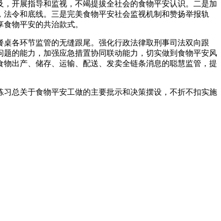
，开展指导和监视，不竭提拔全社会的食物平安认识。二是加
，法令和底线。三是完美食物平安社会监视机制和赞扬举报轨
享食物平安的共治款式。
桌各环节监管的无缝跟尾。强化行政法律取刑事司法双向跟
问题的能力，加强应急措置协同联动能力，切实做到食物平安风
食物出产、储存、运输、配送、发卖全链条消息的聪慧监管，提
习总关于食物平安工做的主要批示和决策摆设，不折不扣实施