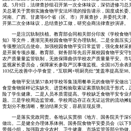
成。5月9日，法律查抄组召开第一次全体味议，深切进修习
关总署关于贯彻实施食物平安法环境的报告请示，国度成长委、
河南、广西、甘肃等6个省（区、市）开展查抄，并委托天津、
开第二次全体味议，总结查抄工做，研究会商法律查抄演讲。
一是注沉轨制扶植。教育部会同相关部分印发《学校食物平
知》等文件，逐渐完美校园食物平安办理轨制。二是全面压实
专项整治沉点使命。加强校园食物平安日常监管，强化食材采
是开展专项步履。教育部、财务部等先后开展校园食物平安守
农产质量量监管轨制，无效保障曲供学校农产质量量平安。市场
监视家长委员会，保障家长参取严沉事项监视。全国16万余表
103亿元改善中小学食堂，“互联网+明厨亮灶”笼盖率提高至98
食物平安法第57条对学校等集顶用餐单元的食物平安做出了
食堂食物留样记实缺失、进货检验取索证索票轨制流于形式，
险了学生健康。二是人员本质需提高。学校缺乏食物平安专业
题。三是学校周边监管难。学校周边存正在无证运营的流动摊
责划分不敷清晰，整治结果欠安，容易呈现反弹。
一是落实党政同责。各地认实贯彻《地方、国务院关于深化
做出。二是健全办理体系体例。国务院食物平安委员会（以下简
带领小组，加强取农业农村、卫生健康、市场监管等部分协做