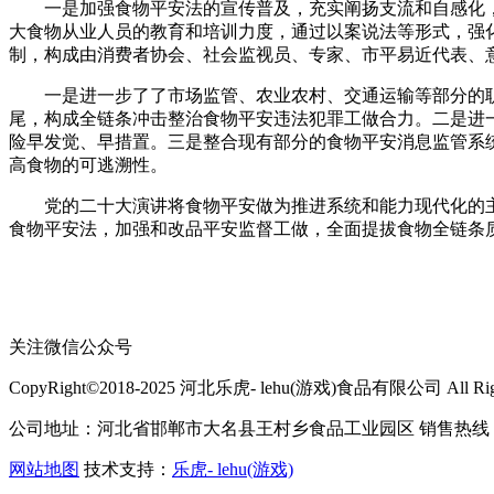
一是加强食物平安法的宣传普及，充实阐扬支流和自感化，
大食物从业人员的教育和培训力度，通过以案说法等形式，强
制，构成由消费者协会、社会监视员、专家、市平易近代表、
一是进一步了了市场监管、农业农村、交通运输等部分的职
尾，构成全链条冲击整治食物平安违法犯罪工做合力。二是进
险早发觉、早措置。三是整合现有部分的食物平安消息监管系
高食物的可逃溯性。
党的二十大演讲将食物平安做为推进系统和能力现代化的主
食物平安法，加强和改品平安监督工做，全面提拔食物全链条
关注微信公众号
CopyRight©2018-2025 河北乐虎- lehu(游戏)食品有限公司 All Right
公司地址：河北省邯郸市大名县王村乡食品工业园区 销售热线：400-
网站地图
技术支持：
乐虎- lehu(游戏)