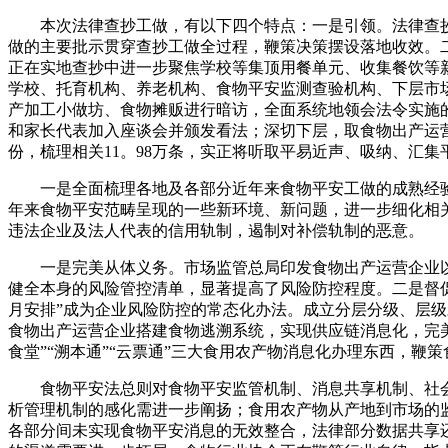
本次法律查抄工做，有以下四个特点：一是引领。法律查抄
做的主要批示贯穿查抄工做全过程，鞭策决策摆设落地收效。二
正在实地查抄中进一步聚焦学校等集顶用餐单元、收集餐饮等
学校、托育机构、养老机构、食物平安监测查验机构、下层市
产加工小做坊、食物摊贩进行暗访，全面系统地领会法令实施
和家长代表加入座谈会并颁发看法；深切下层，取食物出产运营
份，梳理相关11。98万条，实正将听取平易近声、吸纳、汇
一是全面梳理各地及各部分近年来食物平安工做的成熟经验
年来食物平安范畴呈现的一些新环境、新问题，进一步细化相
违法企业及法人代表的信用轨制，遏制对补偿轨制的恶意。
一是完美从体义务。市场监管总局印发食物出产运营企业以及
健全本身的风险管控清单，显著提高了风险防控程度。二是督促义
月安排”成为企业风险防控的常态化办法。成立分层分级、层
食物出产运营企业搭建食物逃溯系统，实现供应链消息化，完
食堂”“溯本通”“云票通”三大食用农产物消息化办理东西，鞭
食物平安法总则对食物平安监管机制、消息共享机制、社会
析管理机制的感化需进一步阐扬；食用农产物从产地到市场的
各部分间未实现食物平安消息的无效整合，法律部分数据共享