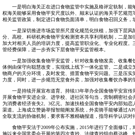
一是明白海关正在进口食物监管中实施及格评定轨制，能够
权海关能够采用食物平安尺度以外、颠末认证的海关手艺规范
相关监管政策，制定进口食物负面清单，明白食物召回义务，
一是深切推进市场监管所尺度化规范化扶植，加强下层风险
分、高校、科研机构食物平安检测资本共享利用机制，二是加
加大对相关人员的培训力度，提高监管职业化、专业化程度。三
管经费保障，进一步夯实下层食物平安监管根本。
一是加强收集食物平安监管，针对收集食物发卖、收集餐饮
体例由保守向聪慧改变，实现线上线下一体化监管。二是成立
物商户的天分环境，及时发觉、措置食物平安问题。三是压实
力度，同时，进一步规范无堂食外卖，加强对收集餐饮办事的
一是持续开展宣布道育。持续13年举办全国食物平安宣传周
开展食物平安进企业、进学校、进社区等勾当，营制稠密社会共治
为消费者经济丧失2。3亿元。加速扶植全国食物平安内部知
渠道。上海成立赞扬举报智能阐发系统，外卖骑手能够通过APP
全取支流的协做机制，要求客不雅精确报道，指导科学认识对
食物平安法于2009年公布实施，2015年进行了全面修订
施以来全国常委会开展的第四次查抄。法律查抄组由蔡达峰、