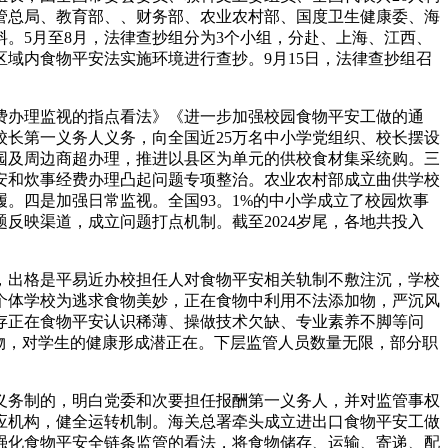
管总局、教育部、、财务部、农业农村部、国度卫生健康委、海
。5月至8月，法律查抄组分为3个小组，分赴、上海、江西、
域内食物平安法实施环境进行查抄。9月15日，法律查抄组召
办理监视的指点看法》《进一步加强校园食物平安工做的通
长第一义务人义务，向全国近25万名中小学党组织、校长摆设
园及周边商超办理，推进以县区为单元的供校食材集采统购。三
安和炊事经费办理凸起问题专项整治。农业农村部成立曲供学校
。四是加强日常监视。全国93。1%的中小学成立了校园炊事
反映渠道，成立问题打点机制。截至2024岁尾，各地共投入
，出格是平易近办校担任人对食物平安相关轨制不敷注沉，学校
个体学校为逃求食物美妙，正在食物中利用不法添加物，严沉风
存正在食物平安认识稀薄、操做技术欠缺、专业素养不脚等问
物，对学生的健康形成潜正在。下层监管人员数量无限，部分职
务制的，明白党委和次要担任报酬第一义务人，并对监管事权
响应机构，健全运转机制。海关总署牵头成立进出口食物平安工做
强化食物平安全链条监管的看法，将食物储存、运输、寄递、配