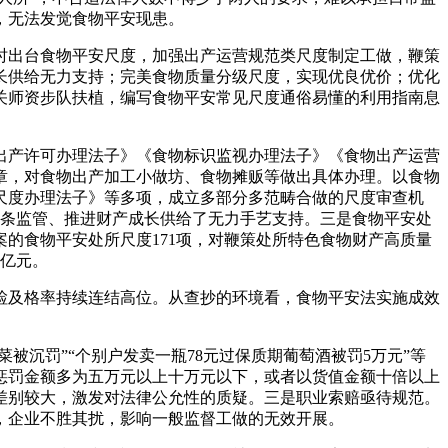
，无法发觉食物平安现患。
出台食物平安尺度，加强出产运营规范类尺度制定工做，鞭策
长供给无力支持；完美食物质量分级尺度，实现优良优价；优化
关师资步队扶植，编写食物平安常见尺度通俗易懂的利用指南息
产许可办理法子》《食物标识监视办理法子》《食物出产运营
章，对食物出产加工小做坊、食物摊贩等做出具体办理。以食物
尺度办理法子》等多项，成立多部分多范畴合做的尺度审查机
全链条监管、推进财产成长供给了无力手艺支持。三是食物平安处
的食物平安处所尺度171项，对鞭策处所特色食物财产高质量
0亿元。
及格率持续连结高位。从查抄的环境看，食物平安法实施成效
沉罚”“个别户发卖一瓶78元过保质期葡萄酒被罚5万元”等
惩罚金额多为五万元以上十万元以下，或者以货值金额十倍以上
差别较大，激发对法律公允性的质疑。三是职业索赔亟待规范。
，企业不胜其扰，影响一般监督工做的无效开展。