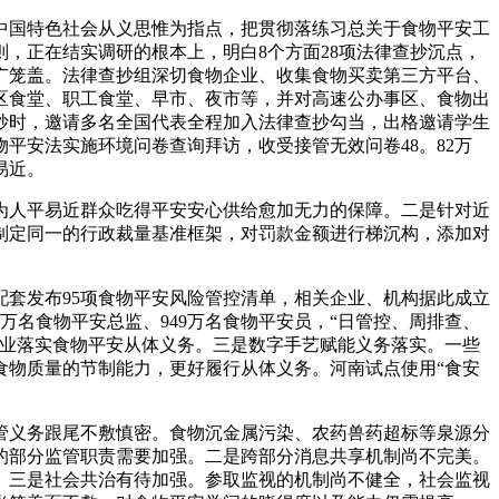
国特色社会从义思惟为指点，把贯彻落练习总关于食物平安工
，正在结实调研的根本上，明白8个方面28项法律查抄沉点，
广笼盖。法律查抄组深切食物企业、收集食物买卖第三方平台、
区食堂、职工食堂、早市、夜市等，并对高速公办事区、食物出
抄时，邀请多名全国代表全程加入法律查抄勾当，出格邀请学生
平安法实施环境问卷查询拜访，收受接管无效问卷48。82万
易近。
人平易近群众吃得平安安心供给愈加无力的保障。二是针对近
制定同一的行政裁量基准框架，对罚款金额进行梯沉构，添加对
套发布95项食物平安风险管控清单，相关企业、机构据此成立
万名食物平安总监、949万名食物平安员，“日管控、周排查、
企业落实食物平安从体义务。三是数字手艺赋能义务落实。一些
食物质量的节制能力，更好履行从体义务。河南试点使用“食安
义务跟尾不敷慎密。食物沉金属污染、农药兽药超标等泉源分
的部分监管职责需要加强。二是跨部分消息共享机制尚不完美。
。三是社会共治有待加强。参取监视的机制尚不健全，社会监视