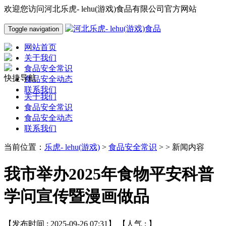
欢迎您访问河北乐虎- lehu(游戏)食品有限公司官方网站
Toggle navigation
网站首页
关于我们
食品安全常识
快捷导航
食品安全动态
联系我们
关于我们
食品安全常识
食品安全动态
联系我们
当前位置：
乐虎- lehu(游戏)
>
食品安全常识
> > 新闻内容
我市举办2025年食物平安科普
学问宣传暨漫画做品
【发布时间 : 2025-09-26 07:31】 【人气 :
】