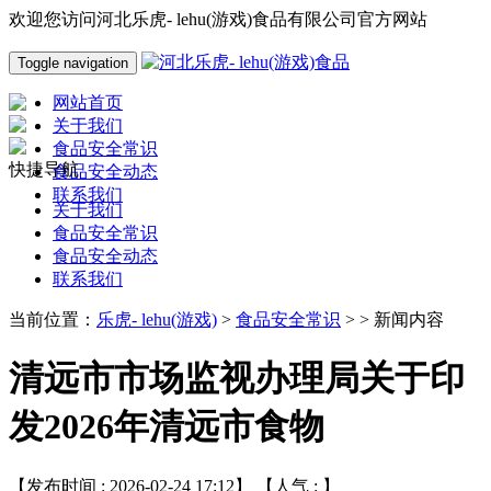
欢迎您访问河北乐虎- lehu(游戏)食品有限公司官方网站
Toggle navigation
网站首页
关于我们
食品安全常识
快捷导航
食品安全动态
联系我们
关于我们
食品安全常识
食品安全动态
联系我们
当前位置：
乐虎- lehu(游戏)
>
食品安全常识
> > 新闻内容
清远市市场监视办理局关于印
发2026年清远市食物
【发布时间 : 2026-02-24 17:12】 【人气 :
】