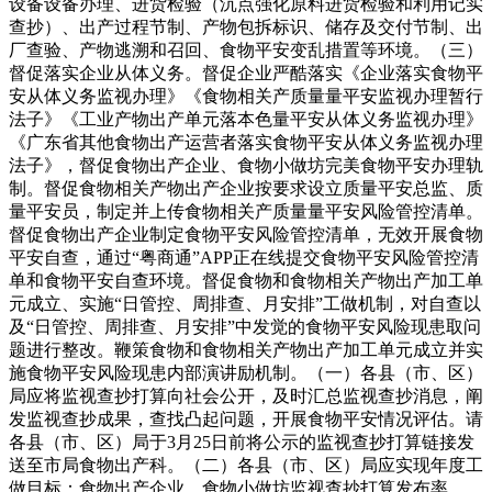
设备设备办理、进货检验（沉点强化原料进货检验和利用记实
查抄）、出产过程节制、产物包拆标识、储存及交付节制、出
厂查验、产物逃溯和召回、食物平安变乱措置等环境。（三）
督促落实企业从体义务。督促企业严酷落实《企业落实食物平
安从体义务监视办理》《食物相关产质量量平安监视办理暂行
法子》《工业产物出产单元落本色量平安从体义务监视办理》
《广东省其他食物出产运营者落实食物平安从体义务监视办理
法子》，督促食物出产企业、食物小做坊完美食物平安办理轨
制。督促食物相关产物出产企业按要求设立质量平安总监、质
量平安员，制定并上传食物相关产质量量平安风险管控清单。
督促食物出产企业制定食物平安风险管控清单，无效开展食物
平安自查，通过“粤商通”APP正在线提交食物平安风险管控清
单和食物平安自查环境。督促食物和食物相关产物出产加工单
元成立、实施“日管控、周排查、月安排”工做机制，对自查以
及“日管控、周排查、月安排”中发觉的食物平安风险现患取问
题进行整改。鞭策食物和食物相关产物出产加工单元成立并实
施食物平安风险现患内部演讲励机制。（一）各县（市、区）
局应将监视查抄打算向社会公开，及时汇总监视查抄消息，阐
发监视查抄成果，查找凸起问题，开展食物平安情况评估。请
各县（市、区）局于3月25日前将公示的监视查抄打算链接发
送至市局食物出产科。（二）各县（市、区）局应实现年度工
做目标：食物出产企业、食物小做坊监视查抄打算发布率