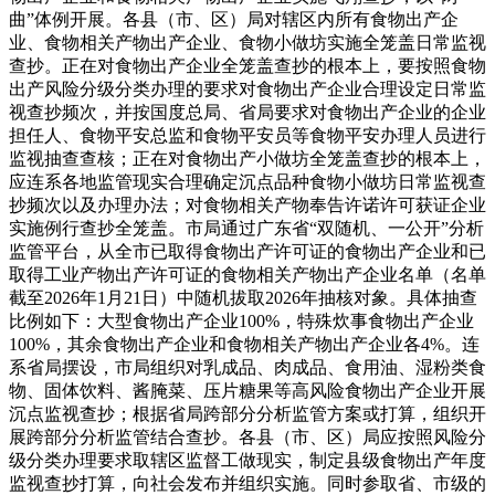
曲”体例开展。各县（市、区）局对辖区内所有食物出产企
业、食物相关产物出产企业、食物小做坊实施全笼盖日常监视
查抄。正在对食物出产企业全笼盖查抄的根本上，要按照食物
出产风险分级分类办理的要求对食物出产企业合理设定日常监
视查抄频次，并按国度总局、省局要求对食物出产企业的企业
担任人、食物平安总监和食物平安员等食物平安办理人员进行
监视抽查查核；正在对食物出产小做坊全笼盖查抄的根本上，
应连系各地监管现实合理确定沉点品种食物小做坊日常监视查
抄频次以及办理办法；对食物相关产物奉告许诺许可获证企业
实施例行查抄全笼盖。市局通过广东省“双随机、一公开”分析
监管平台，从全市已取得食物出产许可证的食物出产企业和已
取得工业产物出产许可证的食物相关产物出产企业名单（名单
截至2026年1月21日）中随机拔取2026年抽核对象。具体抽查
比例如下：大型食物出产企业100%，特殊炊事食物出产企业
100%，其余食物出产企业和食物相关产物出产企业各4%。连
系省局摆设，市局组织对乳成品、肉成品、食用油、湿粉类食
物、固体饮料、酱腌菜、压片糖果等高风险食物出产企业开展
沉点监视查抄；根据省局跨部分分析监管方案或打算，组织开
展跨部分分析监管结合查抄。各县（市、区）局应按照风险分
级分类办理要求取辖区监督工做现实，制定县级食物出产年度
监视查抄打算，向社会发布并组织实施。同时参取省、市级的