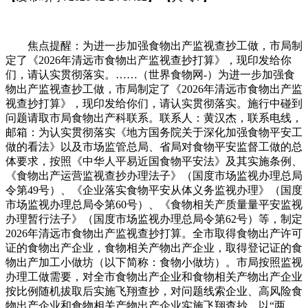
焦点提醒：为进一步加强食物出产监视查抄工做，市局制
定了《2026年清远市食物出产监视查抄打算》，现印发给你
们，请认实贯彻落实。……（世界食物网-）为进一步加强食
物出产监视查抄工做，市局制定了《2026年清远市食物出产监
视查抄打算》，现印发给你们，请认实贯彻落实。施行中碰到
问题请取市局食物出产科联系。联系人：黄汉杰，联系电线，
邮箱：为认实贯彻落实《地方国务院关于深化加强食物平安工
做的看法》以及市场监管总局、省局对食物平安监督工做的总
体要求，按照《中华人平易近国食物平安法》及其实施条例、
《食物出产运营监视查抄办理法子》（国度市场监视办理总局
令第49号）、《企业落实食物平安从体义务监视办理》（国度
市场监视办理总局令第60号）、《食物相关产质量量平安监视
办理暂行法子》（国度市场监视办理总局令第62号）等，制定
2026年清远市食物出产监视查抄打算。全市取得食物出产许可
证的食物出产企业，食物相关产物出产企业，取得登记证的食
物出产加工小做坊（以下简称：食物小做坊）。市局按照监视
办理工做需要，对全市食物出产企业和食物相关产物出产企业
按比例随机拔取后实施飞翔查抄，对问题线索企业、高风险食
物出产企业和食物相关产物出产企业实施飞翔查抄，以“两