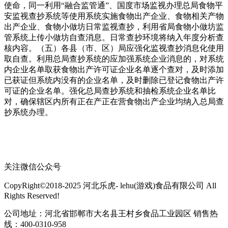
使命，同一利用“融合监管通”、国度市场监视办理总局食物平
安监视查抄系统等使用系统实施食物出产企业、食物相关产物
出产企业、食物小做坊日常监视查抄，利用省局食物小做坊监
管系统上传小做坊自查消息。日常查抄环境将纳入年度分析查
核内容。（五）各县（市、区）局应强化监视查抄消息化使用
取自查。利用总局查抄系统的应加强系统企业消息的，对系统
内企业名单取获食物出产许可证企业名单逐个查对，及时添加
已获证但系统内没有的企业名单，及时删除已登记食物出产许
可证的企业名单。强化总局查抄系统和抽检系统企业名单比
对，确保辖区内所有正在产正在营食物出产企业均纳入总局查
抄系统办理。
关注微信公众号
CopyRight©2018-2025 河北乐虎- lehu(游戏)食品有限公司 All
Rights Reserved!
公司地址：河北省邯郸市大名县王村乡食品工业园区 销售热
线：400-0310-958