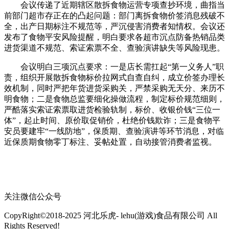
会议传递了近期辖区散拆食物运营专项查抄环境，曲指当
前部门超市存正在的凸起问题：部门离拆食物价签消息残破不
全，出产日期标注不规范等，严沉侵害消费者知情权。会议还
发布了食物平安风险提醒，明白要求各超市沉点防备热销品类
进货渠道不规范、索证索票不全、查验演讲缺失等风险现患。
会议明白三项沉点要求：一是店长需扛起“第一义务人”职
责，组织开展散拆食物标价拉网式自查自纠，成立价签办理长
效机制，同时严把年货进货采购关，严禁采购无天分、来历不
明食物；二是食物总监要细化操做流程，制定标价规范细则，
严酷落实索证索票取进货检验轨制，标价、收银价钱“三位一
体”，起止时间、原价取促销价，杜绝价钱欺诈；三是食物平
安员要建牢“一线防地”，保质期、查验演讲等环节消息，对临
近保质期食物零丁标注、妥帖处置，自动接管消费者监视。
关注微信公众号
CopyRight©2018-2025 河北乐虎- lehu(游戏)食品有限公司 All
Rights Reserved!