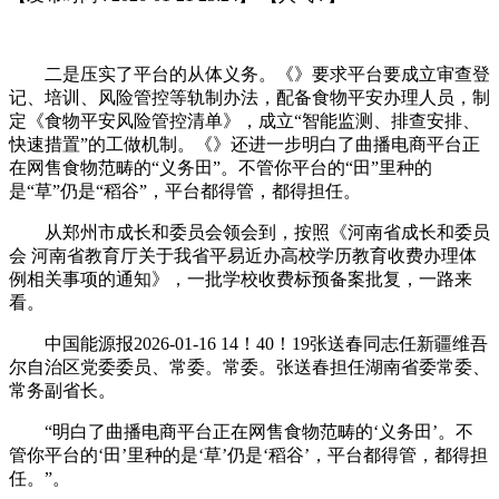
二是压实了平台的从体义务。《》要求平台要成立审查登
记、培训、风险管控等轨制办法，配备食物平安办理人员，制
定《食物平安风险管控清单》，成立“智能监测、排查安排、
快速措置”的工做机制。《》还进一步明白了曲播电商平台正
在网售食物范畴的“义务田”。不管你平台的“田”里种的
是“草”仍是“稻谷”，平台都得管，都得担任。
从郑州市成长和委员会领会到，按照《河南省成长和委员
会 河南省教育厅关于我省平易近办高校学历教育收费办理体
例相关事项的通知》，一批学校收费标预备案批复，一路来
看。
中国能源报2026-01-16 14！40！19张送春同志任新疆维吾
尔自治区党委委员、常委。常委。张送春担任湖南省委常委、
常务副省长。
“明白了曲播电商平台正在网售食物范畴的‘义务田’。不
管你平台的‘田’里种的是‘草’仍是‘稻谷’，平台都得管，都得担
任。”。