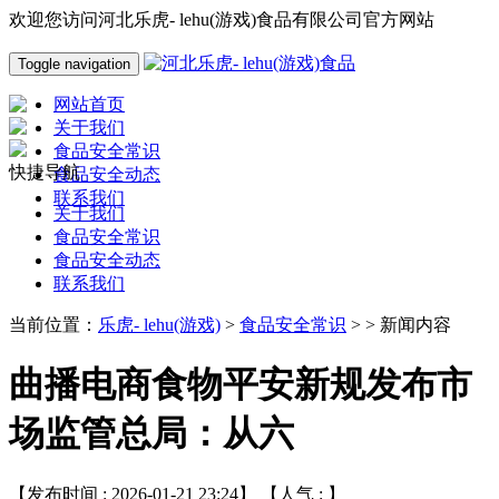
欢迎您访问河北乐虎- lehu(游戏)食品有限公司官方网站
Toggle navigation
网站首页
关于我们
食品安全常识
快捷导航
食品安全动态
联系我们
关于我们
食品安全常识
食品安全动态
联系我们
当前位置：
乐虎- lehu(游戏)
>
食品安全常识
> > 新闻内容
曲播电商食物平安新规发布市
场监管总局：从六
【发布时间 : 2026-01-21 23:24】 【人气 :
】