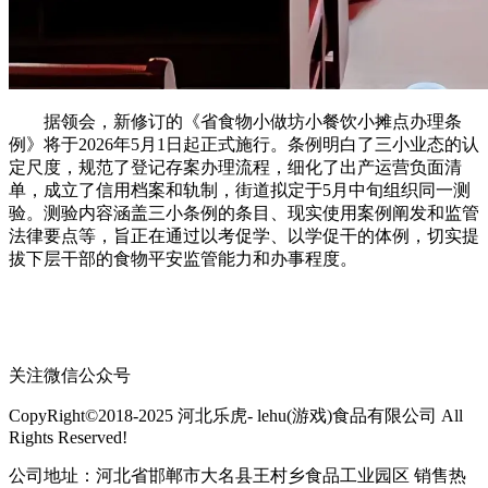
据领会，新修订的《省食物小做坊小餐饮小摊点办理条
例》将于2026年5月1日起正式施行。条例明白了三小业态的认
定尺度，规范了登记存案办理流程，细化了出产运营负面清
单，成立了信用档案和轨制，街道拟定于5月中旬组织同一测
验。测验内容涵盖三小条例的条目、现实使用案例阐发和监管
法律要点等，旨正在通过以考促学、以学促干的体例，切实提
拔下层干部的食物平安监管能力和办事程度。
关注微信公众号
CopyRight©2018-2025 河北乐虎- lehu(游戏)食品有限公司 All
Rights Reserved!
公司地址：河北省邯郸市大名县王村乡食品工业园区 销售热