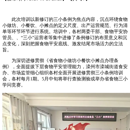
此次培训以新修订的三小条例为焦点内容，沉点环绕食物
小做坊、小餐饮、小摊点的定义尺度、出产运营规范、行为清
单等环节环节进行系统。培训中，各村两委干部、食物平安协
管员、、“三小”运营者等集中进修了条例修订的布景意义和沉
点变化，深刻把握食物平安底线、激发结尾市场活力的立法
旨。
为深切进修贯彻《省食物小做坊小餐饮小摊点办理条
例》，全面提拔下层食物平安管理能力，滦州市滦城街道食安
办、市场监管细心组织各村全面开展进修贯彻三小条例培训
会，各村每月1期。5月中旬将举行查验测验或举办省食物三小
学问竞赛。