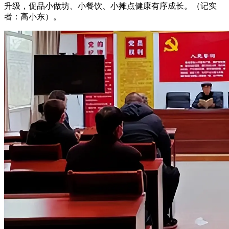
升级，促品小做坊、小餐饮、小摊点健康有序成长。（记实
者：高小东）。