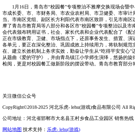
1月16日，青岛市“校园餐”专项整治不雅摩交换现场会暨
市成长委、市、市财务局、市农业农村局、市卫健委、市审计局
当。市南区党组、副区长方利阳代表市南区致辞，引见市南区
摩了青岛市教育局等八部分和各区市“校园餐”专项整治以及
会代表颁布聘用证书，社会、家长代表和企业代表配合了《配
正在市级教育、卫健、市场指点下，还原事务发生、措置、演
各单元，要正在深化整治、巩固成效上持续用力，将轨制规范实正
在、建立长效机制上务求实效，勤奋让学生从“吃得平安安心”
从题曲《爱的守护》，并由青岛镇江小学师生演绎，悠扬的旋
检阅，更是对校园餐工做新阶段的摆设带动。青岛市教育部分
关注微信公众号
CopyRight©2018-2025 河北乐虎- lehu(游戏)食品有限公司 All Right
公司地址：河北省邯郸市大名县王村乡食品工业园区 销售热线：400-
网站地图
技术支持：
乐虎- lehu(游戏)