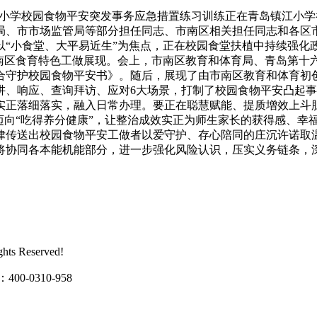
中小学校园食物平安突发事务应急措置练习训练正在青岛镇江小
、市市场监管局等部分担任同志、市南区相关担任同志和各区市
以“小食堂、大平易近生”为焦点，正在校园食堂扶植中持续强化
市南区食育特色工做展现。会上，市南区教育和体育局、青岛第十
合守护校园食物平安书》。随后，展现了由市南区教育和体育初
讲、响应、查询拜访、应对6大场景，打制了校园食物平安凸起
落细落实，融入日常办理。要正在聪慧赋能、提质增效上斗胆摸索
迈向“吃得养分健康”，让整治成效实正为师生家长的获得感、幸
律传送出校园食物平安工做者以爱守护、存心陪同的庄沉许诺取温
将协同各本能机能部分，进一步强化风险认识，压实义务链条，
s Reserved!
0310-958