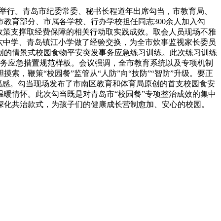
学举行。青岛市纪委常委、秘书长程道年出席勾当，市教育局、
教育部分、市属各学校、行办学校担任同志300余人加入勾
政策支撑取经费保障的相关行动取实践成效。取会人员现场不雅
六中学、青岛镇江小学做了经验交换，为全市炊事监视家长委员
创的情景式校园食物平安突发事务应急练习训练。此次练习训练
事务应急措置规范样板。会议强调，全市教育系统以及专项机制
，鞭策“校园餐”监管从“人防”向“技防”“智防”升级。要正
福感。勾当现场发布了市南区教育和体育局原创的首支校园食安
暖情怀。此次勾当既是对青岛市“校园餐”专项整治成效的集中
深化共治款式，为孩子们的健康成长营制愈加、安心的校园。