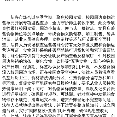
新兴市场合以冬季学期、聚焦校园食堂、校园周边食物运
营单元开展专项监视查抄，全力守护师生餐饮平安。此次专项
查抄紧盯校园食堂、周边小超市、便当店、餐饮店、文具店兼
营食物摊位等沉点场合，环绕食物采购储存、加工制售、餐具
消毒、从业人员健康办理、食物留样等环节环节展开全面排
查。法律人员现场核查运营者能否持有无效停业执照和食物运
营许可证，食物原料采购能否严酷施行进货检验和索证索票轨
制，能否留存供货商天分证明及产物查验及格演讲；针对校园
周边热销的辣条、膨化食物、饮料等“五毛食物”，细心检验其
出产日期、保质期、标签标识及添加剂利用环境，不及格食物
流入校园周边市场。正在校园食堂查抄中，法律人员着沉查看
食堂后厨卫生、食材清洗切配分区、生熟食物分隔存放和加工
等环境，督促食堂严酷落实每日晨检轨制，要求从业人员持无
效健康证明上岗；同时，对食物留样的数量、温度及记实台账
进行详尽核查，确保留样规范、可逃溯。针对查抄中发觉的食
物储存不规范、消毒记实不全、进货台账登记不完整等问题，
法律人员就地提出整改看法，并下达责令整改通知书，成立问
题台账，实行“期限整改+复查”闭环办理，确保现患整改到
位。此外，法律人员连系查抄同步开展食物平安宣布道育，向